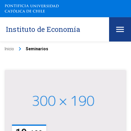
Instituto de Economía
keyboard_arrow_right
Inicio
Seminarios