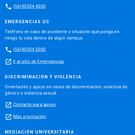
phone
(56)95504 4000
EMERGENCIAS UC
Teléfono en caso de accidente o situación que ponga en
riesgo tu vida dentro de algún campus.
phone
(56)95504 5000
launch
Ir al sitio de Emergencias
DISCRIMINACIÓN Y VIOLENCIA
Orientación y apoyo en casos de discriminación, violencia de
género o violencia sexual.
launch
Contacto para apoyo
launch
Más orientación
MEDIACIÓN UNIVERSITARIA