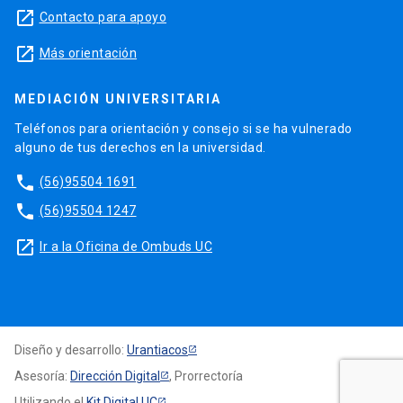
launch
Contacto para apoyo
launch
Más orientación
MEDIACIÓN UNIVERSITARIA
Teléfonos para orientación y consejo si se ha vulnerado
alguno de tus derechos en la universidad.
phone
(56)95504 1691
phone
(56)95504 1247
launch
Ir a la Oficina de Ombuds UC
Diseño y desarrollo:
Urantiacos
Asesoría:
Dirección Digital
, Prorrectoría
Utilizando el
Kit Digital UC