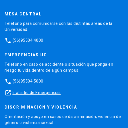
MESA CENTRAL
Teléfono para comunicarse con las distintas áreas de la
Universidad.
phone
(56)95504 4000
EMERGENCIAS UC
Teléfono en caso de accidente o situación que ponga en
riesgo tu vida dentro de algún campus.
phone
(56)95504 5000
launch
Ir al sitio de Emergencias
DISCRIMINACIÓN Y VIOLENCIA
Orientación y apoyo en casos de discriminación, violencia de
género o violencia sexual.