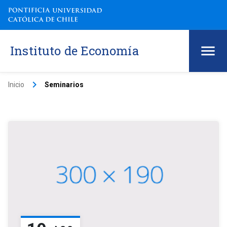
Instituto de Economía
keyboard_arrow_right
Inicio
Seminarios