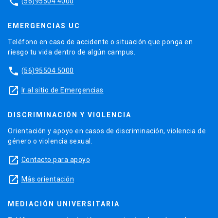
phone
(56)95504 4000
EMERGENCIAS UC
Teléfono en caso de accidente o situación que ponga en
riesgo tu vida dentro de algún campus.
phone
(56)95504 5000
launch
Ir al sitio de Emergencias
DISCRIMINACIÓN Y VIOLENCIA
Orientación y apoyo en casos de discriminación, violencia de
género o violencia sexual.
launch
Contacto para apoyo
launch
Más orientación
MEDIACIÓN UNIVERSITARIA