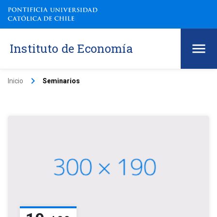
Instituto de Economía
keyboard_arrow_right
Inicio
Seminarios