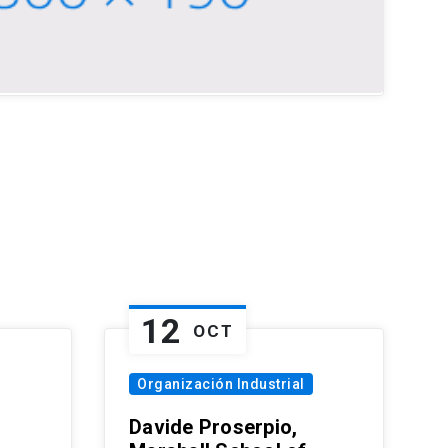
12
OCT
Organización Industrial
Davide Proserpio,