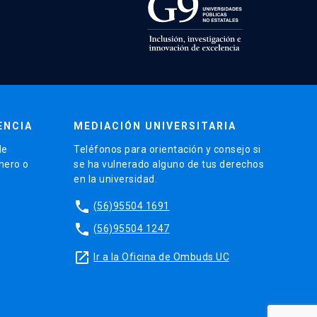
ENCIA
MEDIACIÓN UNIVERSITARIA
de
Teléfonos para orientación y consejo si
énero o
se ha vulnerado alguno de tus derechos
en la universidad.
phone
(56)95504 1691
phone
(56)95504 1247
launch
Ir a la Oficina de Ombuds UC