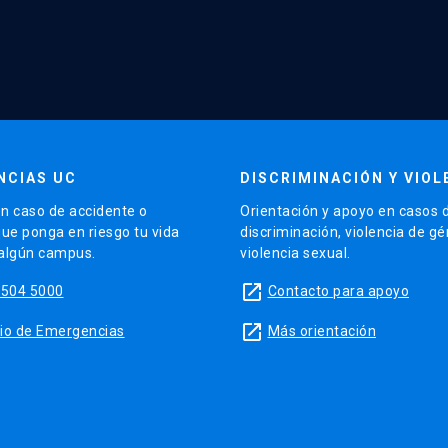
NCIAS UC
DISCRIMINACIÓN Y VIOL
n caso de accidente o
Orientación y apoyo en casos 
que ponga en riesgo tu vida
discriminación, violencia de g
 algún campus.
violencia sexual.
launch
5504 5000
Contacto para apoyo
launch
sitio de Emergencias
Más orientación