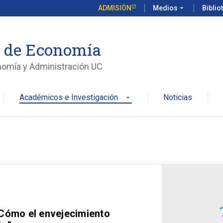
ADMISIÓN
Medios
arrow_drop_down
Biblio
o de Economía
nomía y Administración UC
Académicos e Investigación
Noticias
arrow_drop_down
 Cómo el envejecimiento