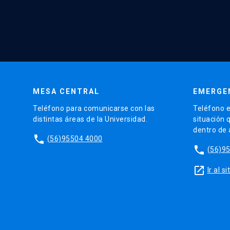
MESA CENTRAL
EMERGE
Teléfono para comunicarse con las
Teléfono e
distintas áreas de la Universidad.
situación 
dentro de
phone
(56)95504 4000
phone
(56)9
launch
Ir al 