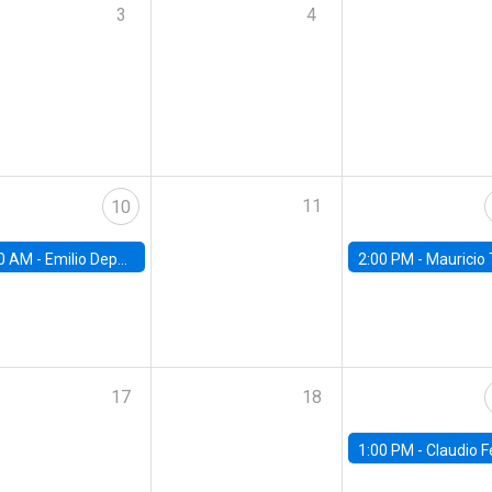
3
4
11
10
0 AM -
Emilio Depetris-Chauvín, Universidad Católica
2:00 PM -
Mauricio Tejada,
17
18
1:00 PM -
Claudio Ferraz, British Col