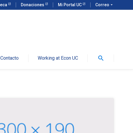
teca
Donaciones
Mi Portal UC
Correo
arrow_drop_down
search
Contacto
Working at Econ UC