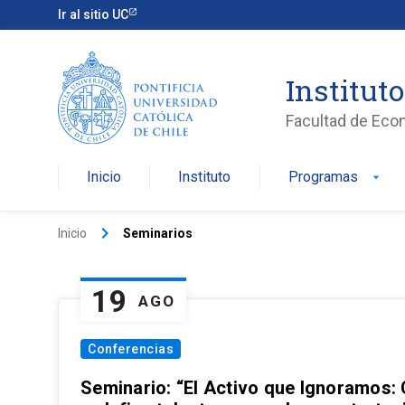
Ir al sitio UC
Institut
Facultad de Eco
Inicio
Instituto
Programas
arrow_drop_down
keyboard_arrow_right
Inicio
Seminarios
19
AGO
Conferencias
Seminario: “El Activo que Ignoramos: