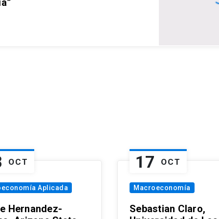
ia”
8
17
OCT
OCT
oeconomía Aplicada
Macroeconomía
e Hernandez-
Sebastian Claro,