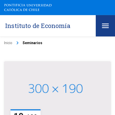
Instituto de Economía
keyboard_arrow_right
Inicio
Seminarios