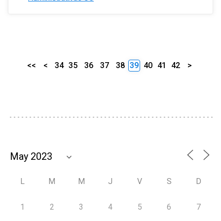
<<
<
34
35
36
37
38
39
40
41
42
>
L
M
M
J
V
S
D
1
2
3
4
5
6
7