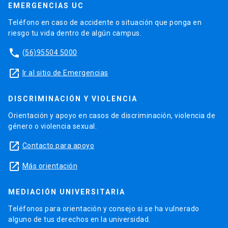
EMERGENCIAS UC
Teléfono en caso de accidente o situación que ponga en
riesgo tu vida dentro de algún campus.
phone
(56)95504 5000
launch
Ir al sitio de Emergencias
DISCRIMINACIÓN Y VIOLENCIA
Orientación y apoyo en casos de discriminación, violencia de
género o violencia sexual.
launch
Contacto para apoyo
launch
Más orientación
MEDIACIÓN UNIVERSITARIA
Teléfonos para orientación y consejo si se ha vulnerado
alguno de tus derechos en la universidad.