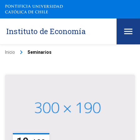
Instituto de Economía
keyboard_arrow_right
Inicio
Seminarios