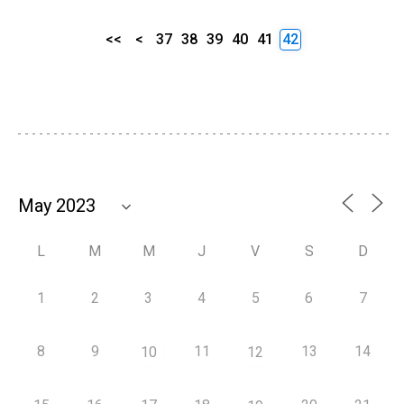
<<
<
37
38
39
40
41
42
L
M
M
J
V
S
D
1
2
3
4
5
6
7
8
9
11
13
14
10
12