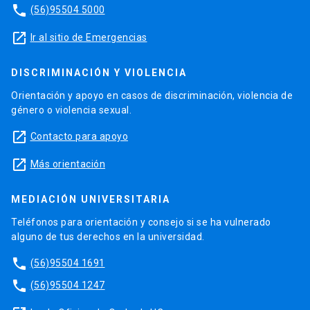
phone
(56)95504 5000
launch
Ir al sitio de Emergencias
DISCRIMINACIÓN Y VIOLENCIA
Orientación y apoyo en casos de discriminación, violencia de
género o violencia sexual.
launch
Contacto para apoyo
launch
Más orientación
MEDIACIÓN UNIVERSITARIA
Teléfonos para orientación y consejo si se ha vulnerado
alguno de tus derechos en la universidad.
phone
(56)95504 1691
phone
(56)95504 1247