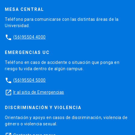
MESA CENTRAL
Teléfono para comunicarse con las distintas áreas de la
Universidad.
phone
(56)95504 4000
EMERGENCIAS UC
Teléfono en caso de accidente o situación que ponga en
riesgo tu vida dentro de algún campus.
phone
(56)95504 5000
launch
Ir al sitio de Emergencias
DISCRIMINACIÓN Y VIOLENCIA
Orientación y apoyo en casos de discriminación, violencia de
género o violencia sexual.