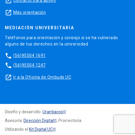
launch
Contacto para apoyo
launch
Más orientación
MEDIACIÓN UNIVERSITARIA
Teléfonos para orientación y consejo si se ha vulnerado
alguno de tus derechos en la universidad.
phone
(56)95504 1691
phone
(56)95504 1247
launch
Ir a la Oficina de Ombuds UC
Diseño y desarrollo:
Urantiacos
Asesoría:
Dirección Digital
, Prorrectoría
Utilizando el
Kit Digital UC