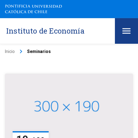
Instituto de Economía
keyboard_arrow_right
Inicio
Seminarios