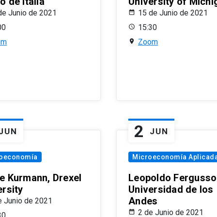
 de Italia
University of Michi
de Junio de 2021
15 de Junio de 2021
00
15:30
om
Zoom
2
JUN
JUN
oeconomía
Microeconomía Aplicad
e Kurmann, Drexel
Leopoldo Fergusso
ersity
Universidad de los
Andes
e Junio de 2021
2 de Junio de 2021
30