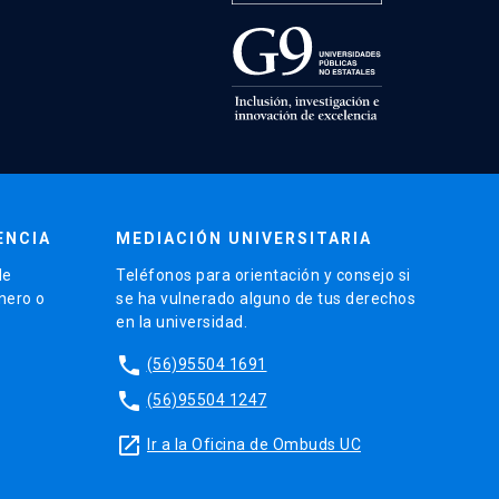
ENCIA
MEDIACIÓN UNIVERSITARIA
de
Teléfonos para orientación y consejo si
énero o
se ha vulnerado alguno de tus derechos
en la universidad.
phone
(56)95504 1691
phone
(56)95504 1247
launch
Ir a la Oficina de Ombuds UC