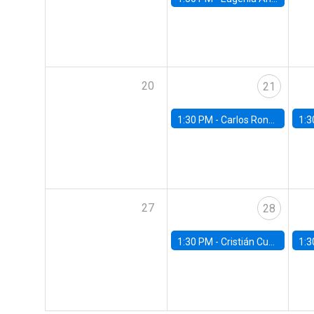
20
21
1:30 PM -
Carlos Rondón Moreno, Banco Central de Chile
1:3
27
28
1:30 PM -
Cristián Cuevas, Universidad de Los Andes
1:3