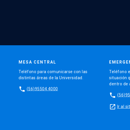
MESA CENTRAL
EMERGE
Teléfono para comunicarse con las
Teléfono e
distintas áreas de la Universidad.
situación 
dentro de
phone
(56)95504 4000
phone
(56)9
launch
Ir al 