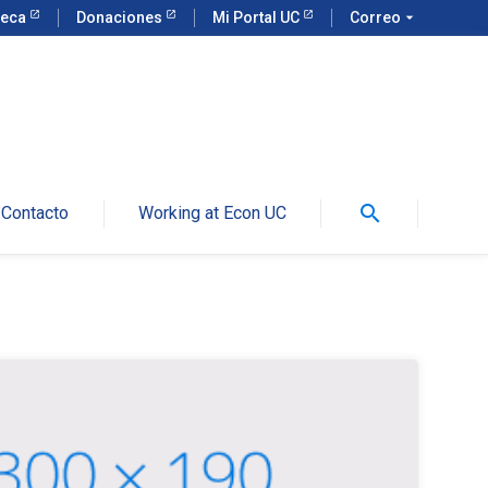
teca
Donaciones
Mi Portal UC
Correo
arrow_drop_down
search
Contacto
Working at Econ UC