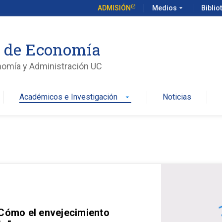
ADMISIÓN
Medios
arrow_drop_down
Biblio
o de Economía
nomía y Administración UC
Académicos e Investigación
Noticias
arrow_drop_down
 Cómo el envejecimiento