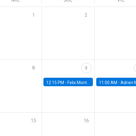
1
2
8
9
12:15 PM -
Felix Montag, Tuck School of Business, Dartmouth College
11:00 AM -
Adrien Matray, Stanf
15
16