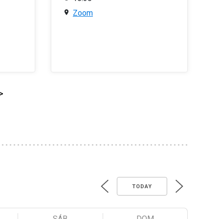
Zoom
>
TODAY
SÁB
DOM