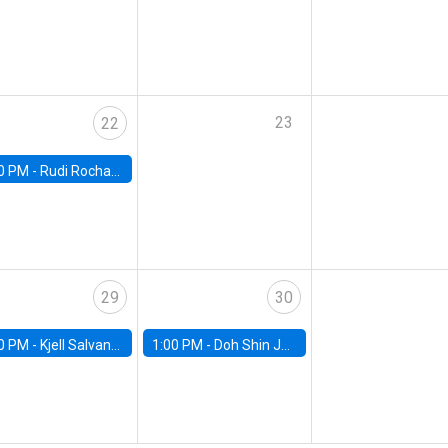
23
22
0 PM -
Rudi Rocha, FGV EAESP
29
30
0 PM -
Kjell Salvanes, Norwegian School of Economics
1:00 PM -
Doh Shin Jeon, Toulouse School of Economics