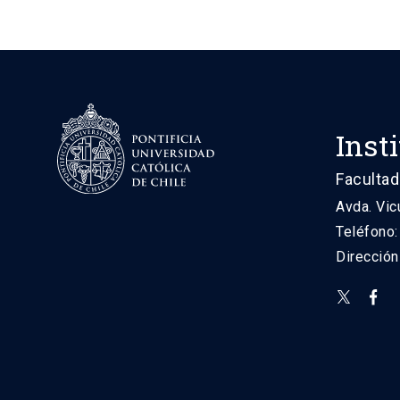
Inst
Facultad
Avda. Vic
Teléfono
Direcció