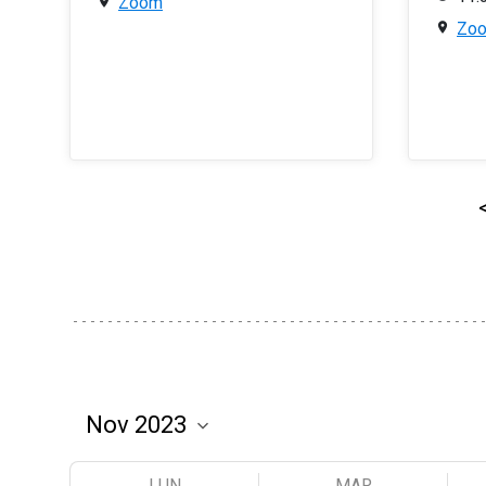
Zoom
Zo
LUN
MAR