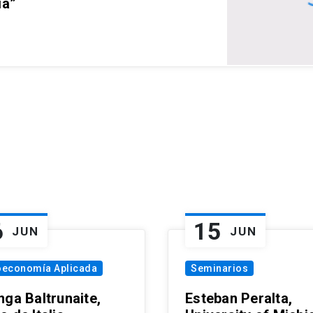
ia”
6
15
JUN
JUN
oeconomía Aplicada
Seminarios
nga Baltrunaite,
Esteban Peralta,