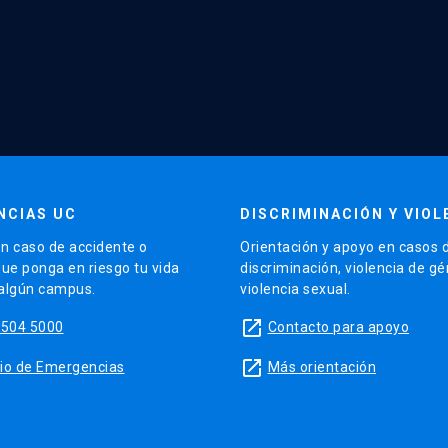
NCIAS UC
DISCRIMINACIÓN Y VIOL
n caso de accidente o
Orientación y apoyo en casos 
que ponga en riesgo tu vida
discriminación, violencia de g
 algún campus.
violencia sexual.
launch
5504 5000
Contacto para apoyo
launch
sitio de Emergencias
Más orientación