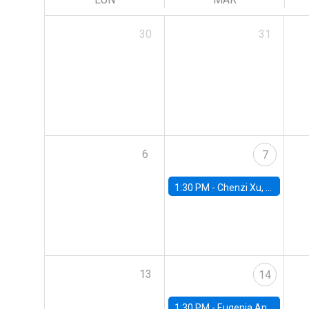
30
31
6
7
1:30 PM -
Chenzi Xu, Stanford
13
14
1:30 PM -
Eugenia Andreasen, Universidad de Chile