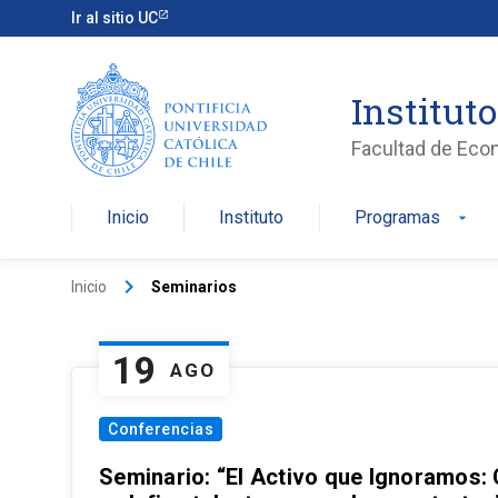
Ir al sitio UC
Institut
Facultad de Eco
Inicio
Instituto
Programas
arrow_drop_down
keyboard_arrow_right
Inicio
Seminarios
19
AGO
Conferencias
Seminario: “El Activo que Ignoramos: