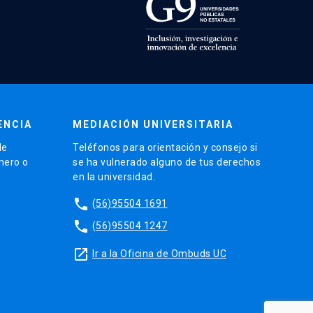
ENCIA
MEDIACIÓN UNIVERSITARIA
de
Teléfonos para orientación y consejo si
énero o
se ha vulnerado alguno de tus derechos
en la universidad.
phone
(56)95504 1691
phone
(56)95504 1247
launch
Ir a la Oficina de Ombuds UC