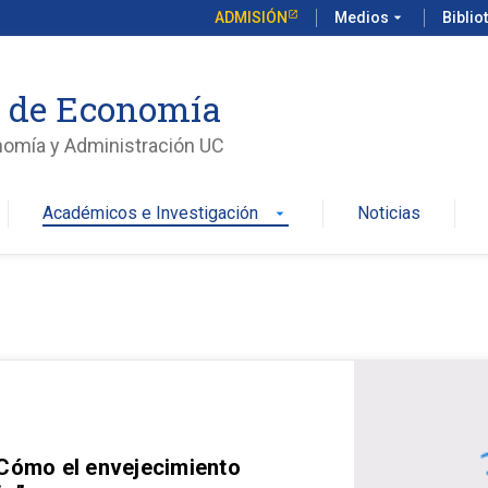
ADMISIÓN
Medios
arrow_drop_down
Biblio
o de Economía
nomía y Administración UC
Académicos e Investigación
Noticias
arrow_drop_down
 Cómo el envejecimiento