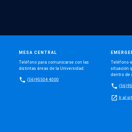
MESA CENTRAL
EMERGE
Teléfono para comunicarse con las
Teléfono e
distintas áreas de la Universidad.
situación 
dentro de
phone
(56)95504 4000
phone
(56)9
launch
Ir al 