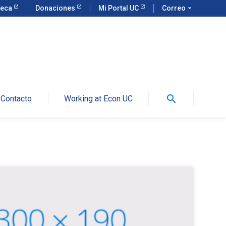
teca
Donaciones
Mi Portal UC
Correo
arrow_drop_down
search
Contacto
Working at Econ UC