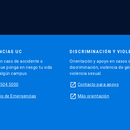
NCIAS UC
DISCRIMINACIÓN Y VIOL
n caso de accidente o
Orientación y apoyo en casos 
que ponga en riesgo tu vida
discriminación, violencia de g
 algún campus.
violencia sexual.
launch
5504 5000
Contacto para apoyo
launch
sitio de Emergencias
Más orientación