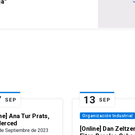
ia”
7
13
SEP
SEP
ne] Ana Tur Prats,
Organización Industrial
erced
[Online] Dan Zeltzer
de Septiembre de 2023