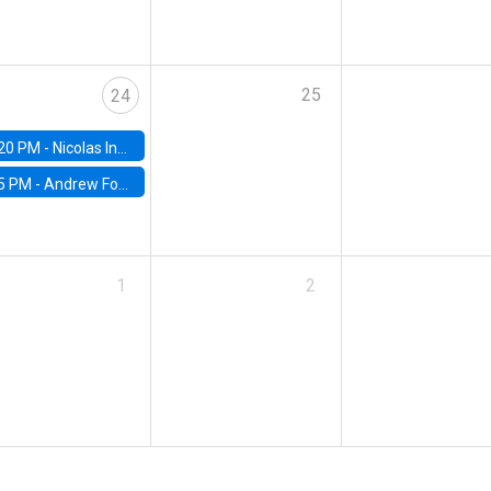
25
24
20 PM -
Nicolas Inostroza, Rotman School of Management, University of Toronto
5 PM -
Andrew Foster, Brown University
1
2