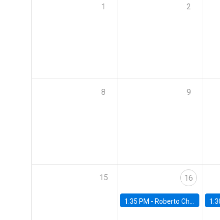
1
2
8
9
15
16
1:35 PM -
Roberto Chang, Rutgers University
1:3