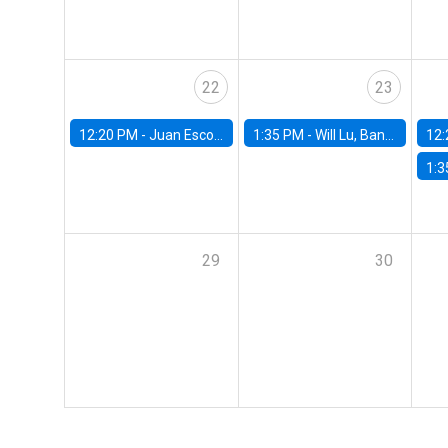
22
23
12:20 PM -
Juan Escobar, Universidad de Chile
1:35 PM -
Will Lu, Banco Central de Chile
12:
1:3
29
30