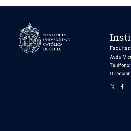
Inst
Facultad
Avda. Vic
Teléfono
Direcció