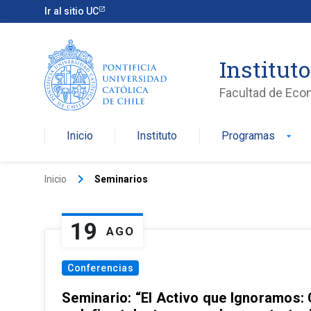
Ir al sitio UC
Institut
Facultad de Eco
Inicio
Instituto
Programas
arrow_drop_down
keyboard_arrow_right
Inicio
Seminarios
19
AGO
Conferencias
Seminario: “El Activo que Ignoramos: