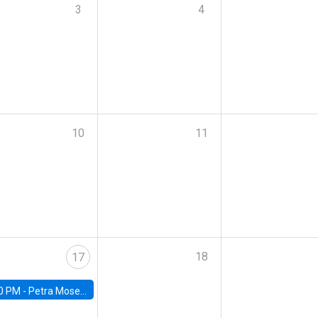
3
4
10
11
18
17
0 PM -
Petra Moser, NYU Stern