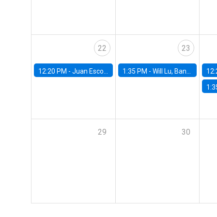
22
23
12:20 PM -
Juan Escobar, Universidad de Chile
1:35 PM -
Will Lu, Banco Central de Chile
12:
1:3
29
30