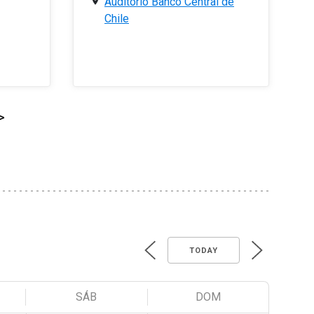
Auditorio Banco Central de
Chile
>
TODAY
SÁB
DOM