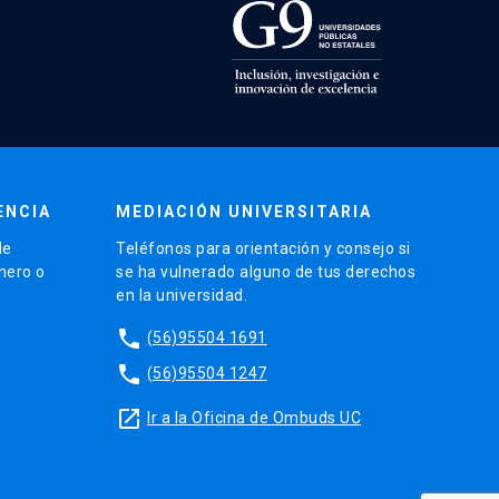
ENCIA
MEDIACIÓN UNIVERSITARIA
de
Teléfonos para orientación y consejo si
énero o
se ha vulnerado alguno de tus derechos
en la universidad.
phone
(56)95504 1691
phone
(56)95504 1247
launch
Ir a la Oficina de Ombuds UC