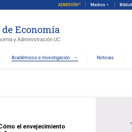
ADMISIÓN
Medios
arrow_drop_down
Biblio
o de Economía
nomía y Administración UC
Académicos e Investigación
Noticias
arrow_drop_down
 Cómo el envejecimiento