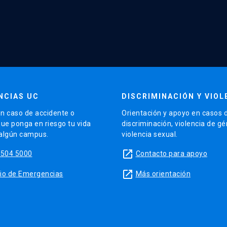
NCIAS UC
DISCRIMINACIÓN Y VIOL
n caso de accidente o
Orientación y apoyo en casos 
que ponga en riesgo tu vida
discriminación, violencia de g
 algún campus.
violencia sexual.
launch
5504 5000
Contacto para apoyo
launch
sitio de Emergencias
Más orientación