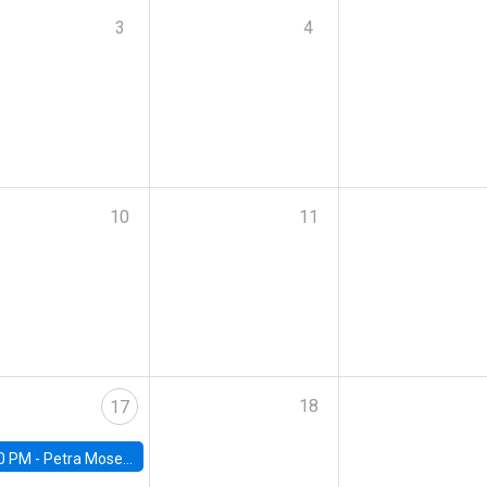
3
4
10
11
18
17
0 PM -
Petra Moser, NYU Stern