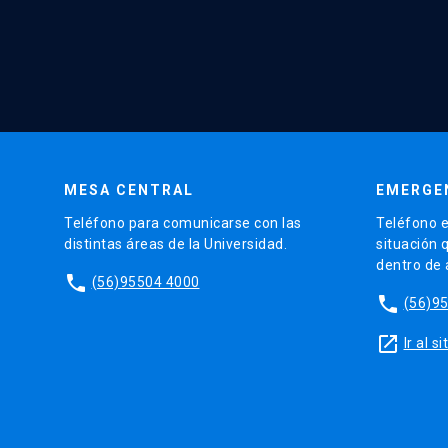
MESA CENTRAL
EMERGE
Teléfono para comunicarse con las
Teléfono e
distintas áreas de la Universidad.
situación 
dentro de
phone
(56)95504 4000
phone
(56)9
launch
Ir al 