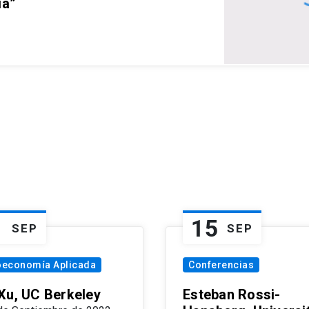
ia”
1
15
SEP
SEP
oeconomía Aplicada
Conferencias
Xu, UC Berkeley
Esteban Rossi-