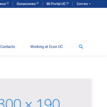
teca
Donaciones
Mi Portal UC
Correo
arrow_drop_down
search
Contacto
Working at Econ UC