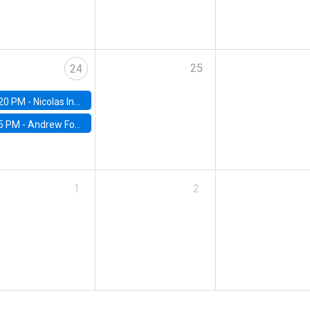
25
24
20 PM -
Nicolas Inostroza, Rotman School of Management, University of Toronto
5 PM -
Andrew Foster, Brown University
1
2