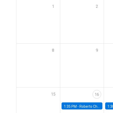
1
2
8
9
15
16
1:35 PM -
Roberto Chang, Rutgers University
1:3