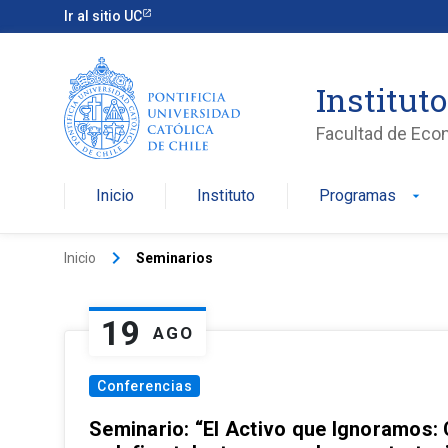
Ir al sitio UC
Institut
Facultad de Eco
Inicio
Instituto
Programas
arrow_drop_down
keyboard_arrow_right
Inicio
Seminarios
19
AGO
Conferencias
Seminario: “El Activo que Ignoramos: