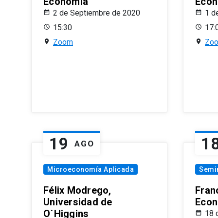
Economía
Econ
2 de Septiembre de 2020
1 d
15:30
17:
Zoom
Zo
19
1
AGO
Microeconomía Aplicada
Semi
Félix Modrego,
Fran
Universidad de
Econ
O`Higgins
18 