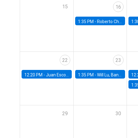
15
16
1:35 PM -
Roberto Chang, Rutgers University
1:3
22
23
12:20 PM -
Juan Escobar, Universidad de Chile
1:35 PM -
Will Lu, Banco Central de Chile
12:
1:3
29
30