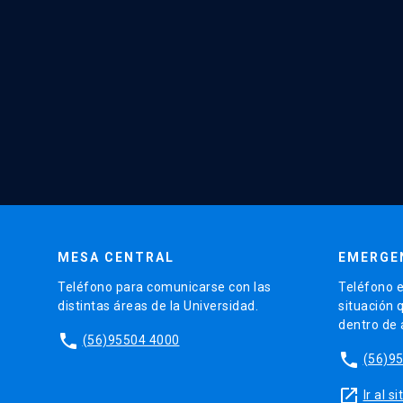
MESA CENTRAL
EMERGE
Teléfono para comunicarse con las
Teléfono e
distintas áreas de la Universidad.
situación 
dentro de
phone
(56)95504 4000
phone
(56)9
launch
Ir al 