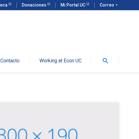
teca
Donaciones
Mi Portal UC
Correo
arrow_drop_down
search
Contacto
Working at Econ UC