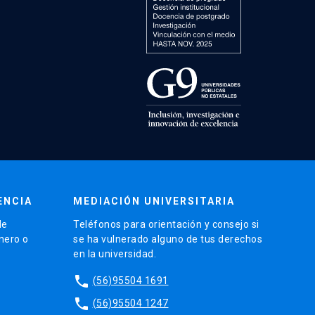
ENCIA
MEDIACIÓN UNIVERSITARIA
de
Teléfonos para orientación y consejo si
énero o
se ha vulnerado alguno de tus derechos
en la universidad.
phone
(56)95504 1691
phone
(56)95504 1247