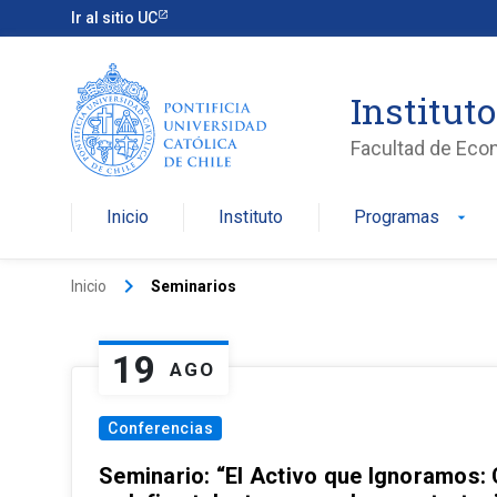
Ir al sitio UC
Institut
Facultad de Eco
Inicio
Instituto
Programas
arrow_drop_down
keyboard_arrow_right
Inicio
Seminarios
19
AGO
Conferencias
Seminario: “El Activo que Ignoramos: