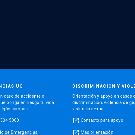
NCIAS UC
DISCRIMINACIÓN Y VIOL
n caso de accidente o
Orientación y apoyo en casos 
que ponga en riesgo tu vida
discriminación, violencia de g
 algún campus.
violencia sexual.
launch
5504 5000
Contacto para apoyo
launch
sitio de Emergencias
Más orientación