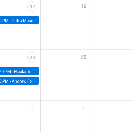
18
17
0 PM -
Petra Moser, NYU Stern
25
24
20 PM -
Nicolas Inostroza, Rotman School of Management, University of Toronto
5 PM -
Andrew Foster, Brown University
1
2