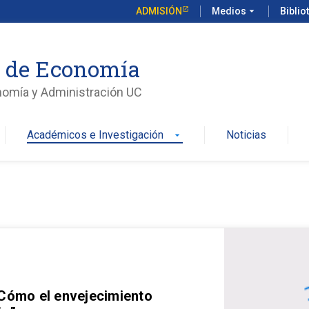
ADMISIÓN
Medios
arrow_drop_down
Biblio
o de Economía
nomía y Administración UC
Académicos e Investigación
Noticias
arrow_drop_down
 Cómo el envejecimiento