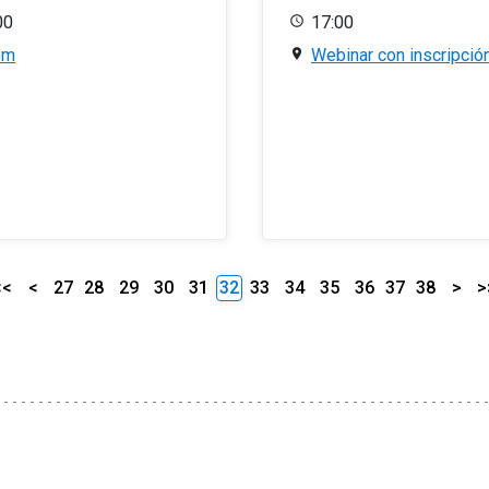
00
17:00
om
Webinar con inscripció
<<
<
27
28
29
30
31
32
33
34
35
36
37
38
>
>