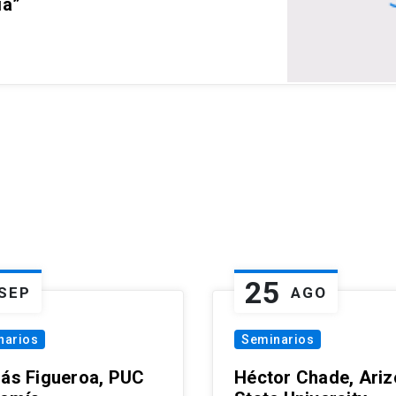
ia”
25
SEP
AGO
narios
Seminarios
lás Figueroa, PUC
Héctor Chade, Ari