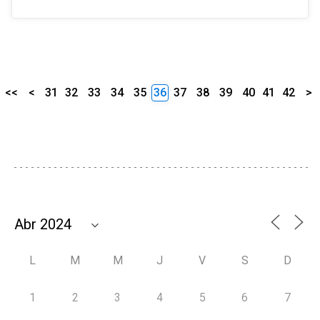
<<
<
31
32
33
34
35
36
37
38
39
40
41
42
>
L
M
M
J
V
S
D
1
2
3
4
5
6
7