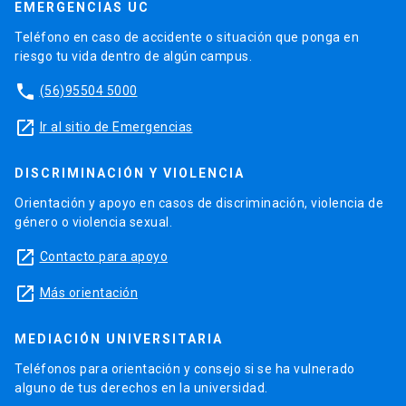
EMERGENCIAS UC
Teléfono en caso de accidente o situación que ponga en
riesgo tu vida dentro de algún campus.
phone
(56)95504 5000
launch
Ir al sitio de Emergencias
DISCRIMINACIÓN Y VIOLENCIA
Orientación y apoyo en casos de discriminación, violencia de
género o violencia sexual.
launch
Contacto para apoyo
launch
Más orientación
MEDIACIÓN UNIVERSITARIA
Teléfonos para orientación y consejo si se ha vulnerado
alguno de tus derechos en la universidad.