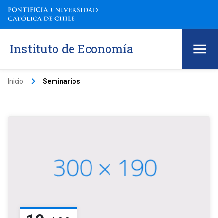
Instituto de Economía
keyboard_arrow_right
Inicio
Seminarios