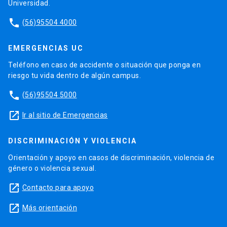
Universidad.
phone
(56)95504 4000
EMERGENCIAS UC
Teléfono en caso de accidente o situación que ponga en
riesgo tu vida dentro de algún campus.
phone
(56)95504 5000
launch
Ir al sitio de Emergencias
DISCRIMINACIÓN Y VIOLENCIA
Orientación y apoyo en casos de discriminación, violencia de
género o violencia sexual.
launch
Contacto para apoyo
launch
Más orientación