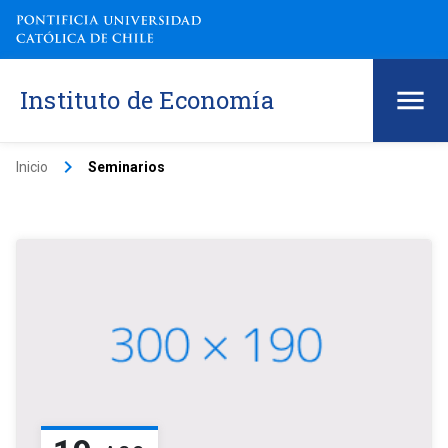
Instituto de Economía
keyboard_arrow_right
Inicio
Seminarios