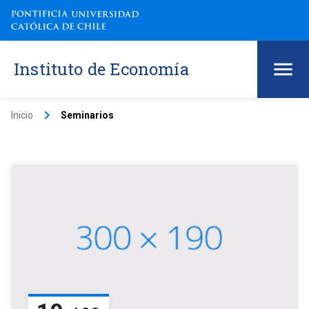
Instituto de Economía
keyboard_arrow_right
Inicio
Seminarios