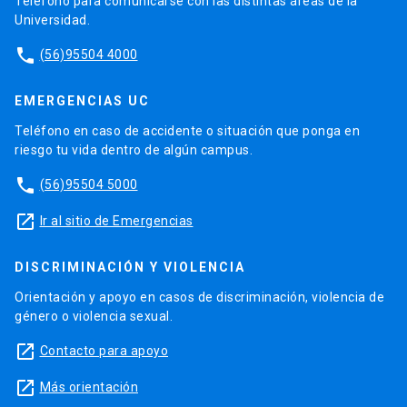
Teléfono para comunicarse con las distintas áreas de la
Universidad.
phone
(56)95504 4000
EMERGENCIAS UC
Teléfono en caso de accidente o situación que ponga en
riesgo tu vida dentro de algún campus.
phone
(56)95504 5000
launch
Ir al sitio de Emergencias
DISCRIMINACIÓN Y VIOLENCIA
Orientación y apoyo en casos de discriminación, violencia de
género o violencia sexual.
launch
Contacto para apoyo
launch
Más orientación