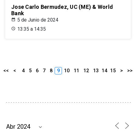
Jose Carlo Bermudez, UC (ME) & World
Bank
5 de Junio de 2024
13:35 a 14:35
<<
<
4
5
6
7
8
9
10
11
12
13
14
15
>
>>