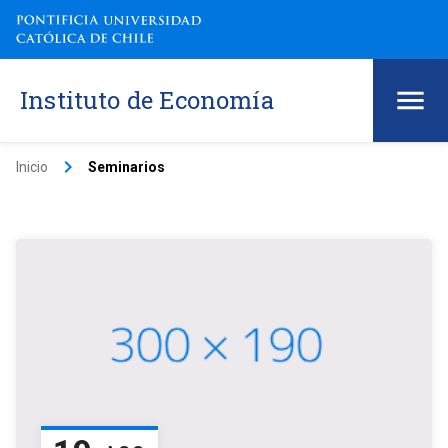
Instituto de Economía
keyboard_arrow_right
Inicio
Seminarios