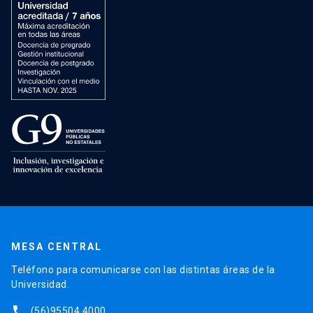
MESA CENTRAL
Teléfono para comunicarse con las distintas áreas de la
Universidad.
phone
(56)95504 4000