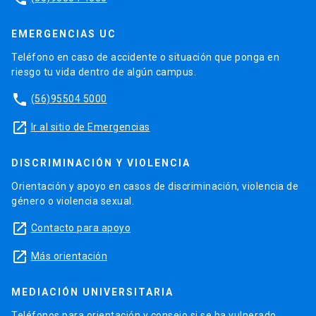
EMERGENCIAS UC
Teléfono en caso de accidente o situación que ponga en
riesgo tu vida dentro de algún campus.
phone
(56)95504 5000
launch
Ir al sitio de Emergencias
DISCRIMINACIÓN Y VIOLENCIA
Orientación y apoyo en casos de discriminación, violencia de
género o violencia sexual.
launch
Contacto para apoyo
launch
Más orientación
MEDIACIÓN UNIVERSITARIA
Teléfonos para orientación y consejo si se ha vulnerado