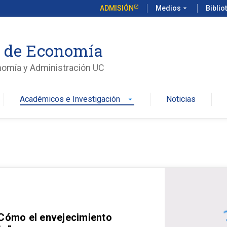
ADMISIÓN
Medios
arrow_drop_down
Biblio
o de Economía
nomía y Administración UC
Académicos e Investigación
Noticias
arrow_drop_down
 Cómo el envejecimiento