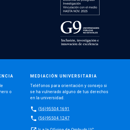
ENCIA
MEDIACIÓN UNIVERSITARIA
de
Teléfonos para orientación y consejo si
énero o
se ha vulnerado alguno de tus derechos
en la universidad.
phone
(56)95504 1691
phone
(56)95504 1247
launch
Ir a la Oficina de Ombuds UC