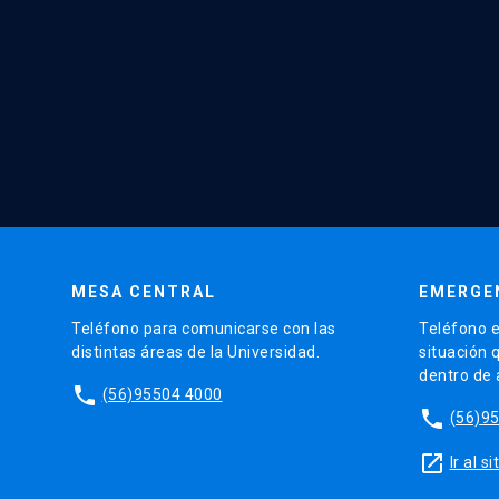
MESA CENTRAL
EMERGE
Teléfono para comunicarse con las
Teléfono e
distintas áreas de la Universidad.
situación 
dentro de
phone
(56)95504 4000
phone
(56)9
launch
Ir al 