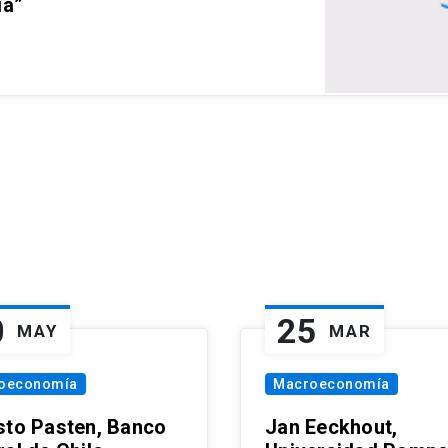
ia”
0
25
MAY
MAR
oeconomía
Macroeconomía
sto Pasten, Banco
Jan Eeckhout,