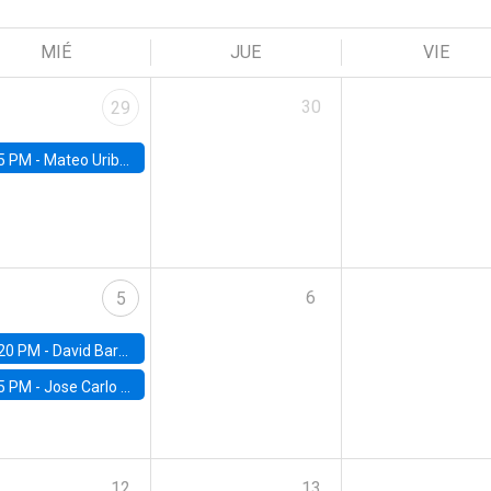
MIÉ
JUE
VIE
30
29
5 PM -
Mateo Uribe-Castro, Universidad de los Andes (Colombia)
6
5
20 PM -
David Bardey, Universidad de los Andes - CEDE
5 PM -
Jose Carlo Bermudez, UC (ME) & World Bank
12
13