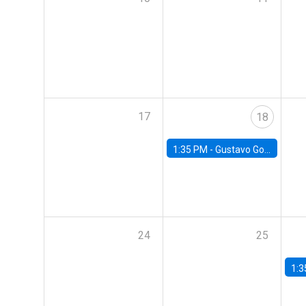
17
18
1:35 PM -
Gustavo González, Banco Central de Chile
24
25
1:3