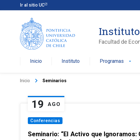
Ir al sitio UC
Institut
Facultad de Eco
Inicio
Instituto
Programas
arrow_drop_down
keyboard_arrow_right
Inicio
Seminarios
19
AGO
Conferencias
Seminario: “El Activo que Ignoramos: