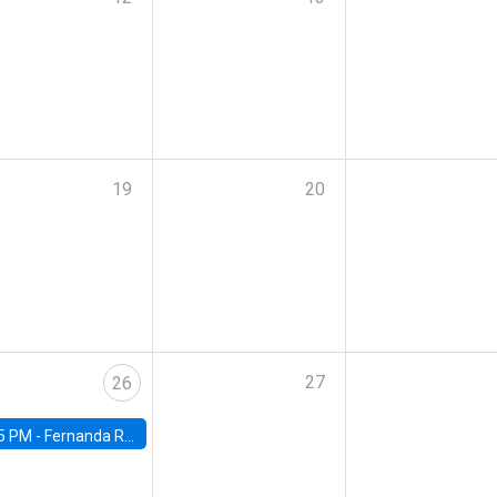
19
20
27
26
5 PM -
Fernanda Rojas Ampuero, University of Wisconsin-Madison