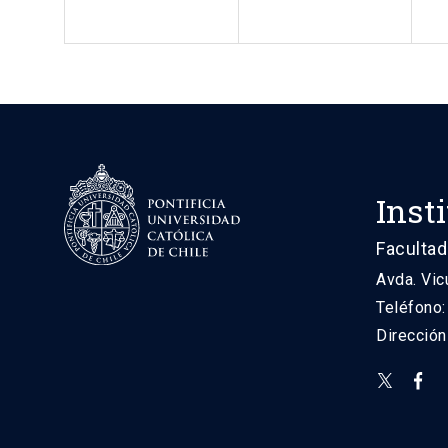
Inst
Facultad
Avda. Vic
Teléfono
Direcció