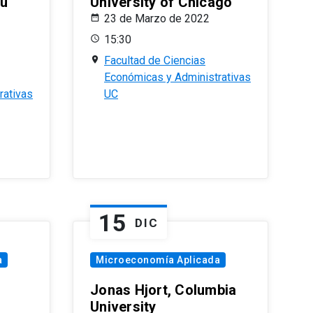
eu
University of Chicago
23 de Marzo de 2022
15:30
Facultad de Ciencias
Económicas y Administrativas
rativas
UC
15
DIC
a
Microeconomía Aplicada
Jonas Hjort, Columbia
University