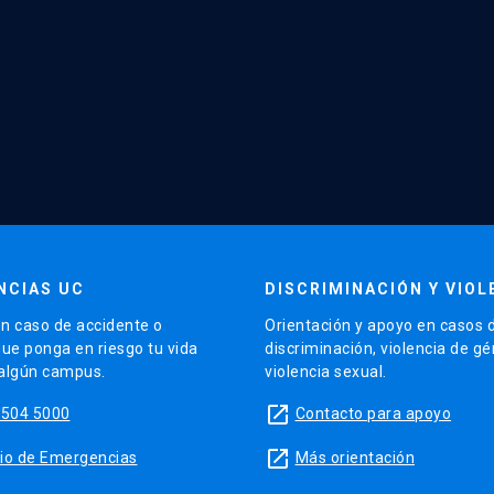
NCIAS UC
DISCRIMINACIÓN Y VIOL
n caso de accidente o
Orientación y apoyo en casos 
que ponga en riesgo tu vida
discriminación, violencia de g
 algún campus.
violencia sexual.
launch
5504 5000
Contacto para apoyo
launch
sitio de Emergencias
Más orientación