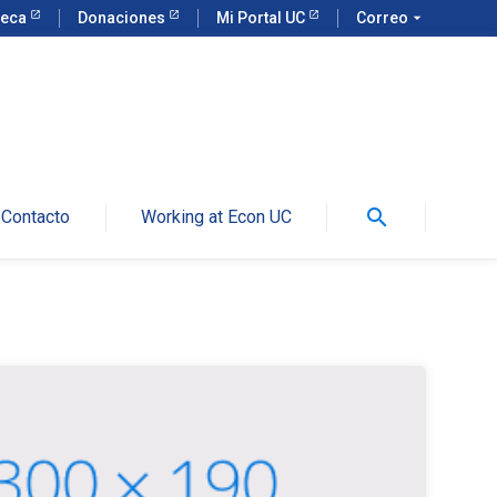
teca
Donaciones
Mi Portal UC
Correo
arrow_drop_down
search
Contacto
Working at Econ UC