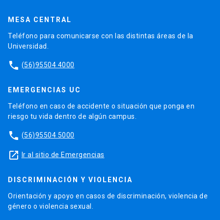
MESA CENTRAL
Teléfono para comunicarse con las distintas áreas de la
Universidad.
phone
(56)95504 4000
EMERGENCIAS UC
Teléfono en caso de accidente o situación que ponga en
riesgo tu vida dentro de algún campus.
phone
(56)95504 5000
launch
Ir al sitio de Emergencias
DISCRIMINACIÓN Y VIOLENCIA
Orientación y apoyo en casos de discriminación, violencia de
género o violencia sexual.