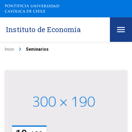
Instituto de Economía
keyboard_arrow_right
Inicio
Seminarios