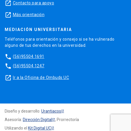
launch
Contacto para apoyo
launch
Más orientación
MEDIACIÓN UNIVERSITARIA
Teléfonos para orientación y consejo si se ha vulnerado
alguno de tus derechos en la universidad.
phone
(56)95504 1691
phone
(56)95504 1247
launch
Ir a la Oficina de Ombuds UC
Diseño y desarrollo:
Urantiacos
Asesoría:
Dirección Digital
, Prorrectoría
Utilizando el
Kit Digital UC