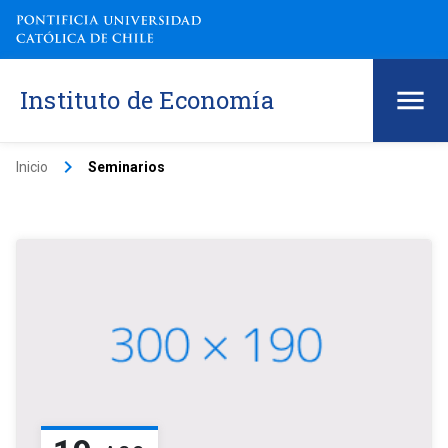
Instituto de Economía
keyboard_arrow_right
Inicio
Seminarios