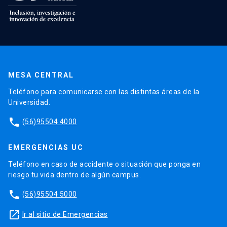
MESA CENTRAL
Teléfono para comunicarse con las distintas áreas de la
Universidad.
phone
(56)95504 4000
EMERGENCIAS UC
Teléfono en caso de accidente o situación que ponga en
riesgo tu vida dentro de algún campus.
phone
(56)95504 5000
launch
Ir al sitio de Emergencias