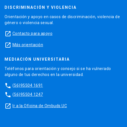
DISCRIMINACIÓN Y VIOLENCIA
Orientación y apoyo en casos de discriminación, violencia de
género o violencia sexual.
launch
Contacto para apoyo
launch
Más orientación
MEDIACIÓN UNIVERSITARIA
Teléfonos para orientación y consejo si se ha vulnerado
alguno de tus derechos en la universidad.
phone
(56)95504 1691
phone
(56)95504 1247
launch
Ir a la Oficina de Ombuds UC