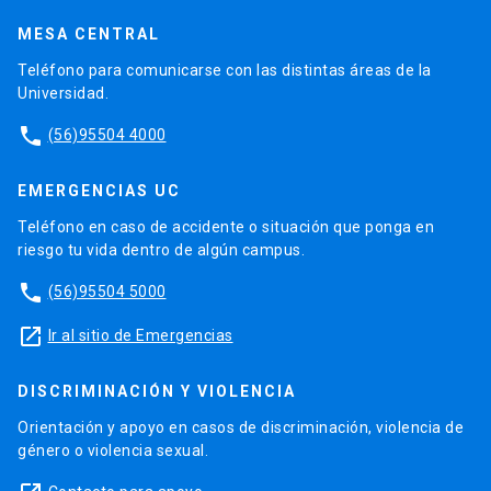
MESA CENTRAL
Teléfono para comunicarse con las distintas áreas de la
Universidad.
phone
(56)95504 4000
EMERGENCIAS UC
Teléfono en caso de accidente o situación que ponga en
riesgo tu vida dentro de algún campus.
phone
(56)95504 5000
launch
Ir al sitio de Emergencias
DISCRIMINACIÓN Y VIOLENCIA
Orientación y apoyo en casos de discriminación, violencia de
género o violencia sexual.