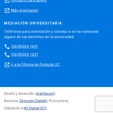
launch
Contacto para apoyo
launch
Más orientación
MEDIACIÓN UNIVERSITARIA
Teléfonos para orientación y consejo si se ha vulnerado
alguno de tus derechos en la universidad.
phone
(56)95504 1691
phone
(56)95504 1247
launch
Ir a la Oficina de Ombuds UC
Diseño y desarrollo:
Urantiacos
Asesoría:
Dirección Digital
, Prorrectoría
Utilizando el
Kit Digital UC