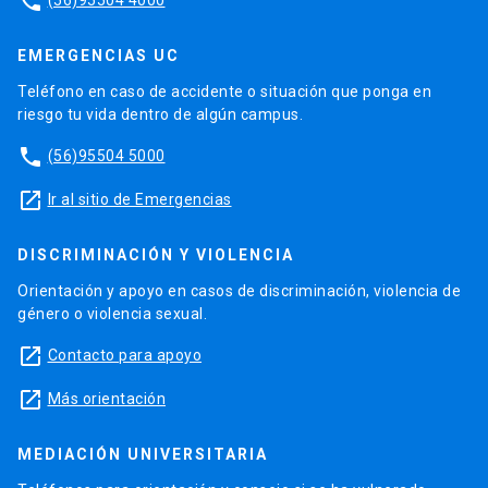
phone
EMERGENCIAS UC
Teléfono en caso de accidente o situación que ponga en
riesgo tu vida dentro de algún campus.
phone
(56)95504 5000
launch
Ir al sitio de Emergencias
DISCRIMINACIÓN Y VIOLENCIA
Orientación y apoyo en casos de discriminación, violencia de
género o violencia sexual.
launch
Contacto para apoyo
launch
Más orientación
MEDIACIÓN UNIVERSITARIA