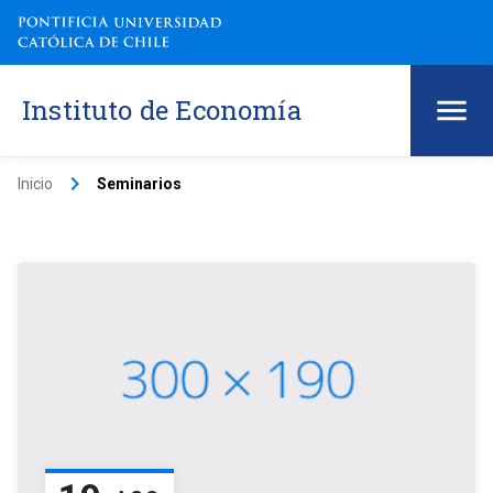
Instituto de Economía
keyboard_arrow_right
Inicio
Seminarios