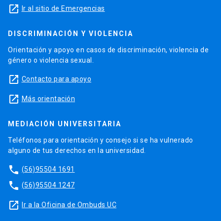
launch
Ir al sitio de Emergencias
DISCRIMINACIÓN Y VIOLENCIA
Orientación y apoyo en casos de discriminación, violencia de
género o violencia sexual.
launch
Contacto para apoyo
launch
Más orientación
MEDIACIÓN UNIVERSITARIA
Teléfonos para orientación y consejo si se ha vulnerado
alguno de tus derechos en la universidad.
phone
(56)95504 1691
phone
(56)95504 1247
launch
Ir a la Oficina de Ombuds UC