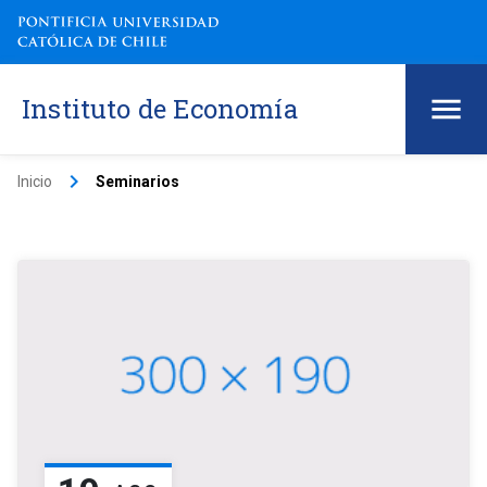
Instituto de Economía
keyboard_arrow_right
Inicio
Seminarios