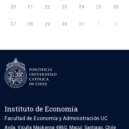
20
21
23
24
25
26
22
27
28
30
31
1
2
29
Instituto de Economía
Facultad de Economía y Administración UC
Avda. Vicuña Mackenna 4860, Macul. Santiago, Chile