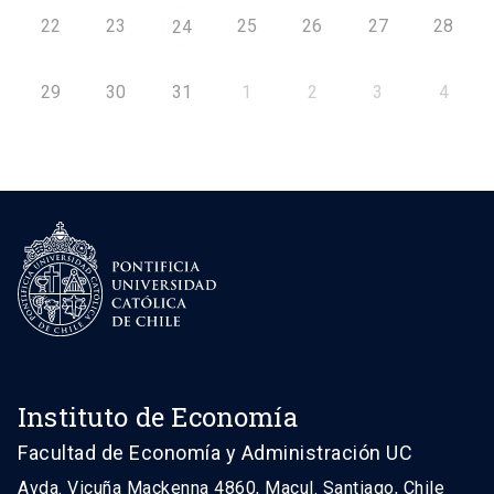
22
23
25
26
27
28
24
29
30
31
1
2
3
4
Instituto de Economía
Facultad de Economía y Administración UC
Avda. Vicuña Mackenna 4860, Macul. Santiago, Chile