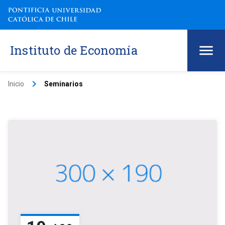
Instituto de Economía
keyboard_arrow_right
Inicio
Seminarios