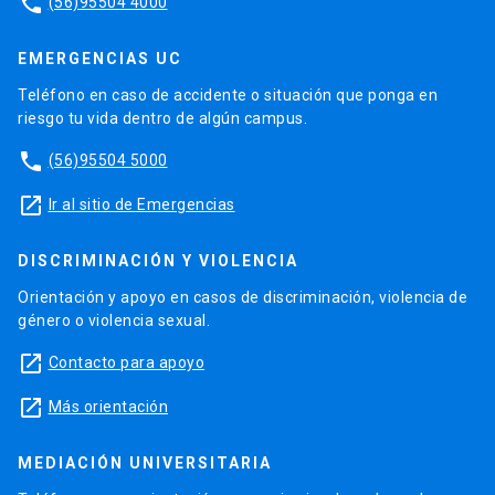
phone
(56)95504 4000
EMERGENCIAS UC
Teléfono en caso de accidente o situación que ponga en
riesgo tu vida dentro de algún campus.
phone
(56)95504 5000
launch
Ir al sitio de Emergencias
DISCRIMINACIÓN Y VIOLENCIA
Orientación y apoyo en casos de discriminación, violencia de
género o violencia sexual.
launch
Contacto para apoyo
launch
Más orientación
MEDIACIÓN UNIVERSITARIA