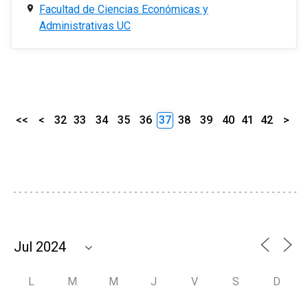
Facultad de Ciencias Económicas y
Administrativas UC
<<
<
32
33
34
35
36
37
38
39
40
41
42
>
L
M
M
J
V
S
D