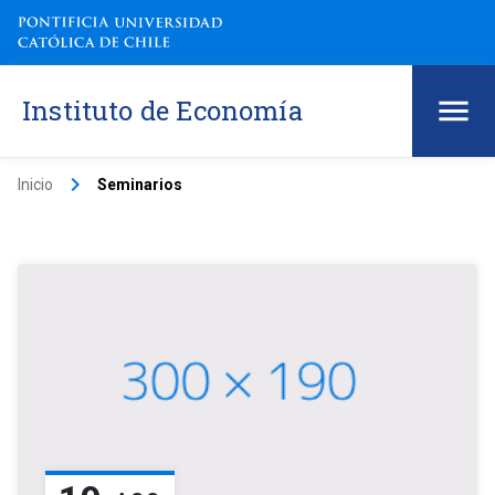
Instituto de Economía
keyboard_arrow_right
Inicio
Seminarios