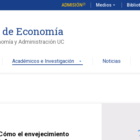
ADMISIÓN
Medios
arrow_drop_down
Biblio
o de Economía
nomía y Administración UC
Académicos e Investigación
Noticias
arrow_drop_down
 Cómo el envejecimiento