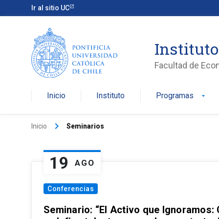
Ir al sitio UC
Institut
Facultad de Eco
Inicio
Instituto
Programas
arrow_drop_down
keyboard_arrow_right
Inicio
Seminarios
19
AGO
Conferencias
Seminario: “El Activo que Ignoramos: