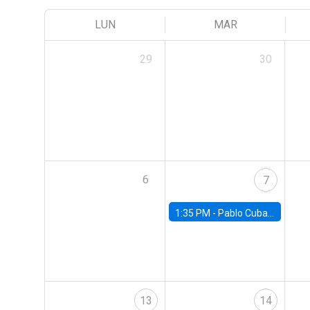
LUN
MAR
29
30
6
7
1:35 PM -
Pablo Cuba, FED Board
13
14