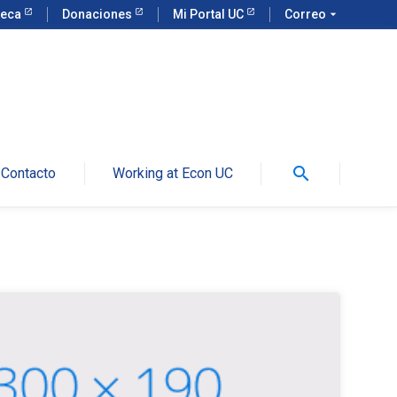
teca
Donaciones
Mi Portal UC
Correo
arrow_drop_down
search
Contacto
Working at Econ UC