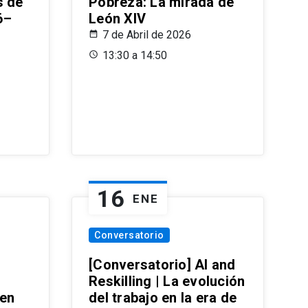
s de
Pobreza: La mirada de
6–
León XIV
7 de Abril de 2026
13:30 a 14:50
16
ENE
Conversatorio
[Conversatorio] AI and
Reskilling | La evolución
 en
del trabajo en la era de