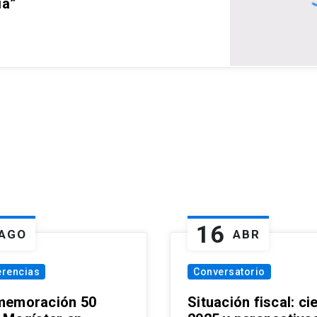
ia”
16
AGO
ABR
erencias
Conversatorio
emoración 50
Situación fiscal: ci