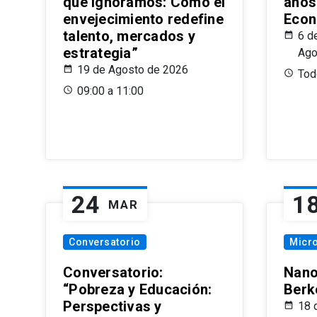
que Ignoramos: Cómo el
años
envejecimiento redefine
Econ
talento, mercados y
6 d
estrategia”
Ago
19 de Agosto de 2026
Todo
09:00 a 11:00
24
1
MAR
Conversatorio
Micr
Conversatorio:
Nano
“Pobreza y Educación:
Berk
Perspectivas y
18 