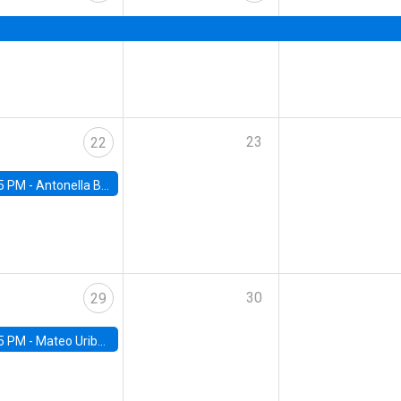
23
22
5 PM -
Antonella Bancalari, Institute for Fiscal Studies (IFS) and Research Associate at University College London (UCL)
30
29
5 PM -
Mateo Uribe-Castro, Universidad de los Andes (Colombia)