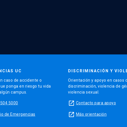
NCIAS UC
DISCRIMINACIÓN Y VIOL
n caso de accidente o
Orientación y apoyo en casos 
que ponga en riesgo tu vida
discriminación, violencia de g
 algún campus.
violencia sexual.
launch
5504 5000
Contacto para apoyo
launch
sitio de Emergencias
Más orientación