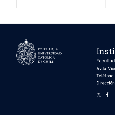
Inst
Facultad
Avda. Vic
Teléfono
Direcció