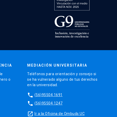
ENCIA
MEDIACIÓN UNIVERSITARIA
de
Teléfonos para orientación y consejo si
énero o
se ha vulnerado alguno de tus derechos
en la universidad.
phone
(56)95504 1691
phone
(56)95504 1247
launch
Ir a la Oficina de Ombuds UC