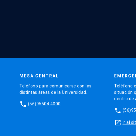
MESA CENTRAL
EMERGE
Teléfono para comunicarse con las
Teléfono e
distintas áreas de la Universidad.
situación 
dentro de
phone
(56)95504 4000
phone
(56)9
launch
Ir al 