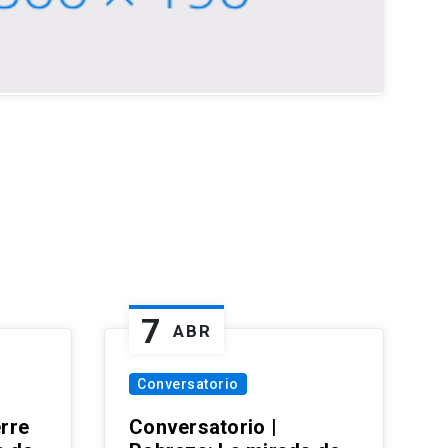
7
ABR
Conversatorio
erre
Conversatorio |