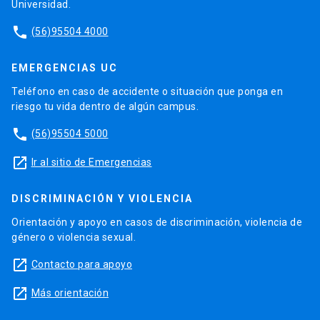
Universidad.
phone
(56)95504 4000
EMERGENCIAS UC
Teléfono en caso de accidente o situación que ponga en
riesgo tu vida dentro de algún campus.
phone
(56)95504 5000
launch
Ir al sitio de Emergencias
DISCRIMINACIÓN Y VIOLENCIA
Orientación y apoyo en casos de discriminación, violencia de
género o violencia sexual.
launch
Contacto para apoyo
launch
Más orientación