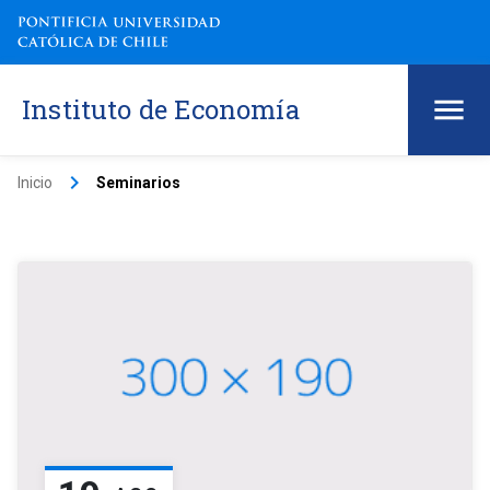
Instituto de Economía
keyboard_arrow_right
Inicio
Seminarios