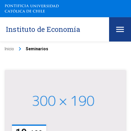
Instituto de Economía
keyboard_arrow_right
Inicio
Seminarios