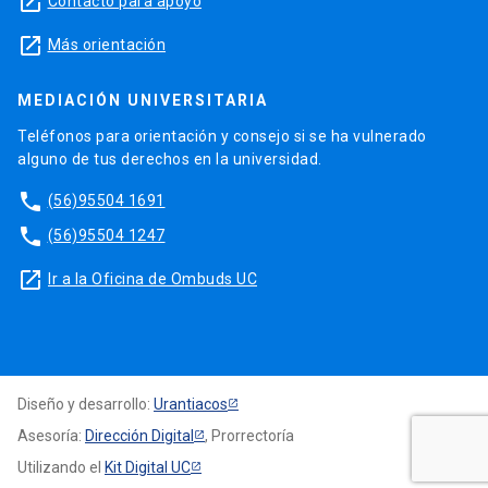
launch
Contacto para apoyo
launch
Más orientación
MEDIACIÓN UNIVERSITARIA
Teléfonos para orientación y consejo si se ha vulnerado
alguno de tus derechos en la universidad.
phone
(56)95504 1691
phone
(56)95504 1247
launch
Ir a la Oficina de Ombuds UC
Diseño y desarrollo:
Urantiacos
Asesoría:
Dirección Digital
, Prorrectoría
Utilizando el
Kit Digital UC