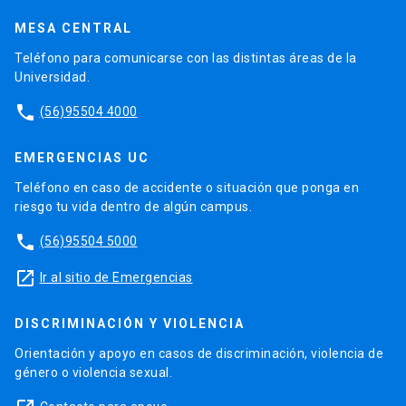
MESA CENTRAL
Teléfono para comunicarse con las distintas áreas de la
Universidad.
phone
(56)95504 4000
EMERGENCIAS UC
Teléfono en caso de accidente o situación que ponga en
riesgo tu vida dentro de algún campus.
phone
(56)95504 5000
launch
Ir al sitio de Emergencias
DISCRIMINACIÓN Y VIOLENCIA
Orientación y apoyo en casos de discriminación, violencia de
género o violencia sexual.