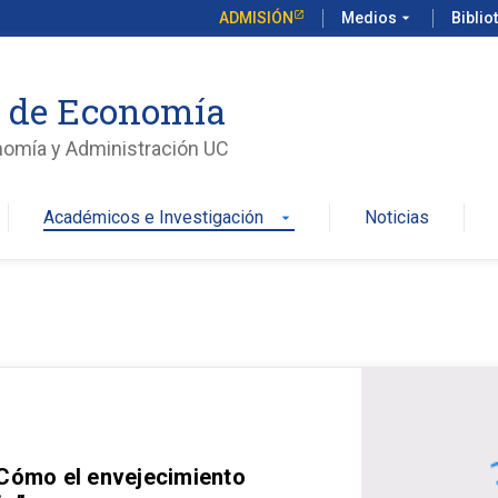
ADMISIÓN
Medios
arrow_drop_down
Biblio
o de Economía
nomía y Administración UC
Académicos e Investigación
Noticias
arrow_drop_down
 Cómo el envejecimiento