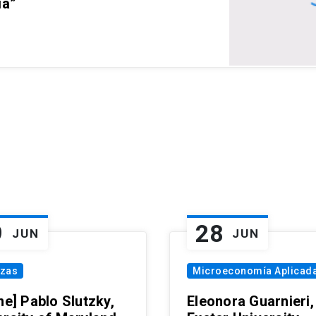
ia”
9
28
JUN
JUN
nzas
Microeconomía Aplicad
ne] Pablo Slutzky,
Eleonora Guarnieri,