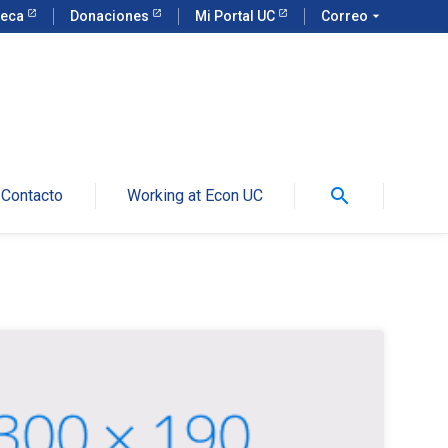
teca
Donaciones
Mi Portal UC
Correo
arrow_drop_down
search
Contacto
Working at Econ UC