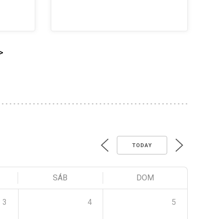
>
TODAY
SÁB
DOM
3
4
5