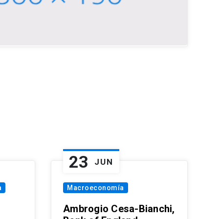
23
JUN
a
Macroeconomía
Ambrogio Cesa-Bianchi,