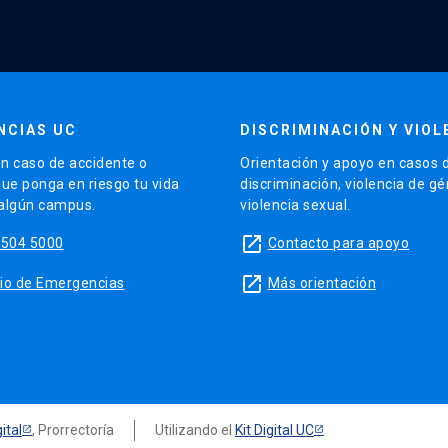
NCIAS UC
DISCRIMINACIÓN Y VIOL
n caso de accidente o
Orientación y apoyo en casos 
que ponga en riesgo tu vida
discriminación, violencia de g
 algún campus.
violencia sexual.
launch
5504 5000
Contacto para apoyo
launch
sitio de Emergencias
Más orientación
ital
, Prorrectoría
Utilizando el
Kit Digital UC