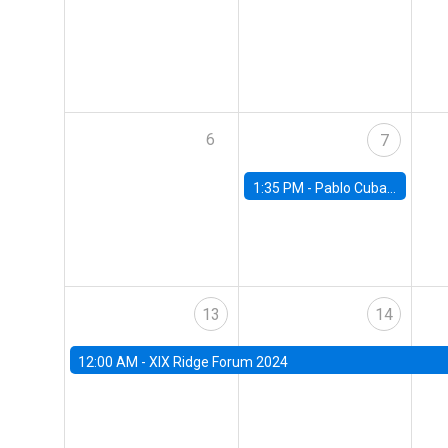
6
7
1:35 PM -
Pablo Cuba, FED Board
13
14
12:00 AM -
XIX Ridge Forum 2024