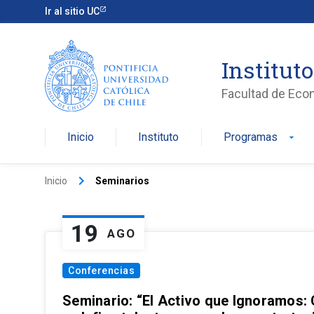
Ir al sitio UC
Institut
Facultad de Eco
Inicio
Instituto
Programas
arrow_drop_down
keyboard_arrow_right
Inicio
Seminarios
19
AGO
Conferencias
Seminario: “El Activo que Ignoramos: