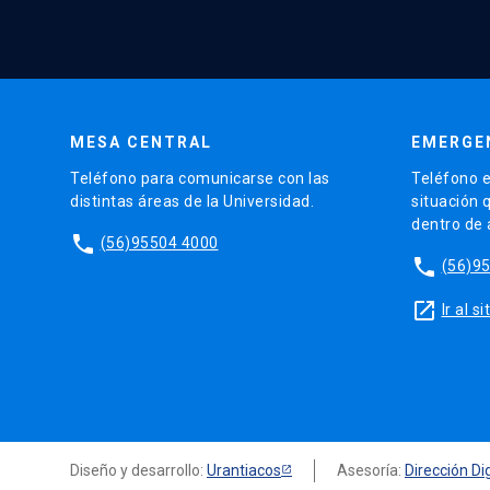
MESA CENTRAL
EMERGE
Teléfono para comunicarse con las
Teléfono e
distintas áreas de la Universidad.
situación 
dentro de
phone
(56)95504 4000
phone
(56)9
launch
Ir al 
Diseño y desarrollo:
Urantiacos
Asesoría:
Dirección Dig