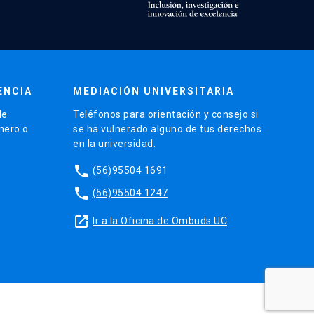
ENCIA
MEDIACIÓN UNIVERSITARIA
de
Teléfonos para orientación y consejo si
énero o
se ha vulnerado alguno de tus derechos
en la universidad.
phone
(56)95504 1691
phone
(56)95504 1247
launch
Ir a la Oficina de Ombuds UC