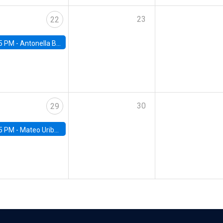
23
22
5 PM -
Antonella Bancalari, Institute for Fiscal Studies (IFS) and Research Associate at University College London (UCL)
30
29
5 PM -
Mateo Uribe-Castro, Universidad de los Andes (Colombia)