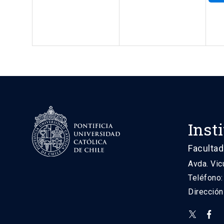
Inst
Facultad
Avda. Vic
Teléfono
Direcció