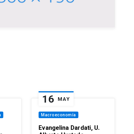
16
MAY
a
Macroeconomía
Evangelina Dardati, U.