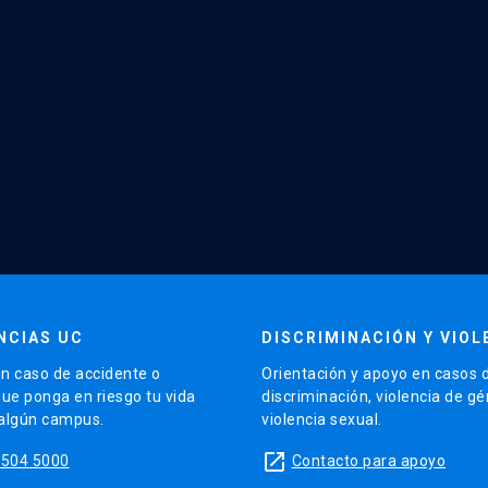
NCIAS UC
DISCRIMINACIÓN Y VIOL
n caso de accidente o
Orientación y apoyo en casos 
que ponga en riesgo tu vida
discriminación, violencia de g
 algún campus.
violencia sexual.
launch
5504 5000
Contacto para apoyo