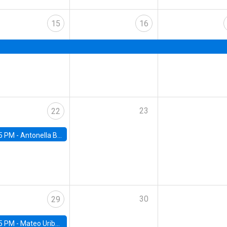
15
16
23
22
5 PM -
Antonella Bancalari, Institute for Fiscal Studies (IFS) and Research Associate at University College London (UCL)
30
29
5 PM -
Mateo Uribe-Castro, Universidad de los Andes (Colombia)