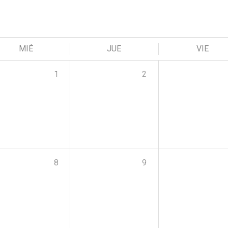
MIÉ
JUE
VIE
1
2
8
9