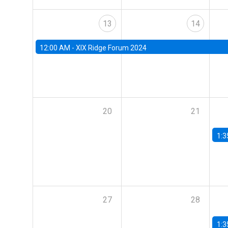
13
14
12:00 AM -
XIX Ridge Forum 2024
20
21
1:3
27
28
1:3