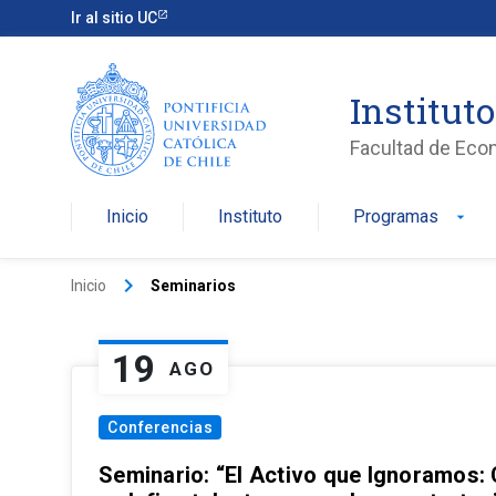
Ir al sitio UC
Institut
Facultad de Eco
Inicio
Instituto
Programas
arrow_drop_down
keyboard_arrow_right
Inicio
Seminarios
19
AGO
Conferencias
Seminario: “El Activo que Ignoramos: