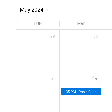
LUN
MAR
29
30
6
7
1:35 PM -
Pablo Cuba, FED Board