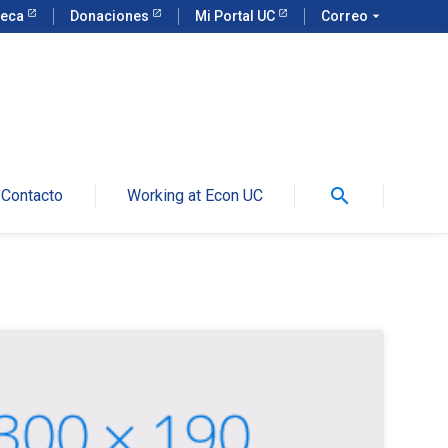
teca
Donaciones
Mi Portal UC
Correo
arrow_drop_down
search
Contacto
Working at Econ UC