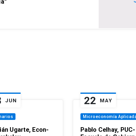
ia”
8
22
JUN
MAY
narios
Microeconomía Aplicad
tián Ugarte, Econ-
Pablo Celhay, PUC-