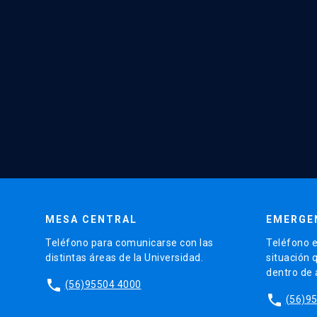
MESA CENTRAL
EMERGE
Teléfono para comunicarse con las
Teléfono e
distintas áreas de la Universidad.
situación 
dentro de
phone
(56)95504 4000
phone
(56)9