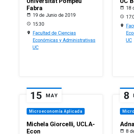
Universitat Pompeu
UC B
Fabra
18 
19 de Junio de 2019
17:
15:30
Fac
Facultad de Ciencias
Eco
Económicas y Administrativas
UC
UC
15
8
MAY
Microeconomía Aplicada
Micr
Michela Giorcelli, UCLA-
Adna
Econ
8 d