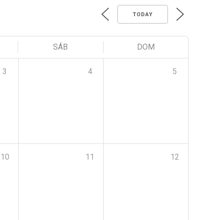
TODAY
SÁB
DOM
3
4
5
10
11
12