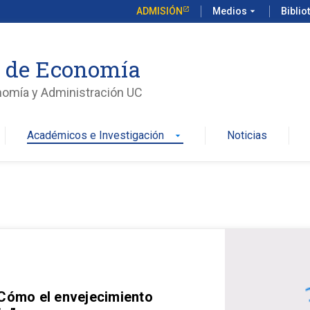
ADMISIÓN
Medios
arrow_drop_down
Biblio
o de Economía
nomía y Administración UC
Académicos e Investigación
Noticias
arrow_drop_down
 Cómo el envejecimiento