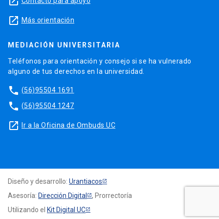
launch
Contacto para apoyo
launch
Más orientación
MEDIACIÓN UNIVERSITARIA
Teléfonos para orientación y consejo si se ha vulnerado
alguno de tus derechos en la universidad.
phone
(56)95504 1691
phone
(56)95504 1247
launch
Ir a la Oficina de Ombuds UC
Diseño y desarrollo:
Urantiacos
Asesoría:
Dirección Digital
, Prorrectoría
Utilizando el
Kit Digital UC