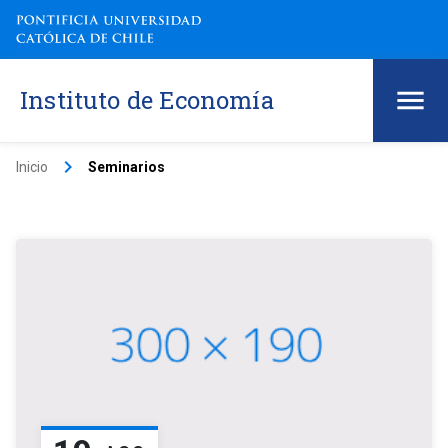
Instituto de Economía
keyboard_arrow_right
Inicio
Seminarios