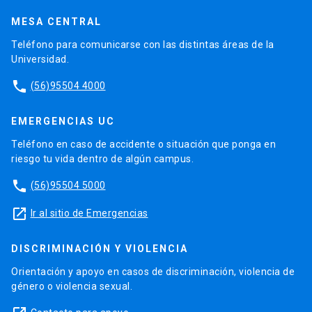
MESA CENTRAL
Teléfono para comunicarse con las distintas áreas de la
Universidad.
phone
(56)95504 4000
EMERGENCIAS UC
Teléfono en caso de accidente o situación que ponga en
riesgo tu vida dentro de algún campus.
phone
(56)95504 5000
launch
Ir al sitio de Emergencias
DISCRIMINACIÓN Y VIOLENCIA
Orientación y apoyo en casos de discriminación, violencia de
género o violencia sexual.