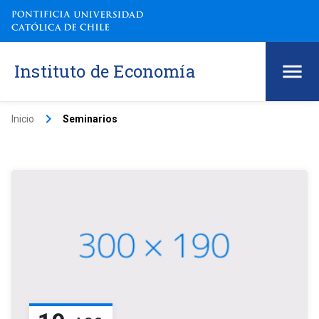
Instituto de Economía
keyboard_arrow_right
Inicio
Seminarios