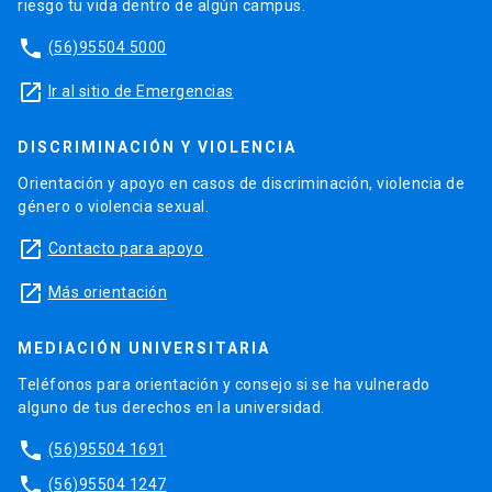
riesgo tu vida dentro de algún campus.
phone
(56)95504 5000
launch
Ir al sitio de Emergencias
DISCRIMINACIÓN Y VIOLENCIA
Orientación y apoyo en casos de discriminación, violencia de
género o violencia sexual.
launch
Contacto para apoyo
launch
Más orientación
MEDIACIÓN UNIVERSITARIA
Teléfonos para orientación y consejo si se ha vulnerado
alguno de tus derechos en la universidad.
phone
(56)95504 1691
phone
(56)95504 1247