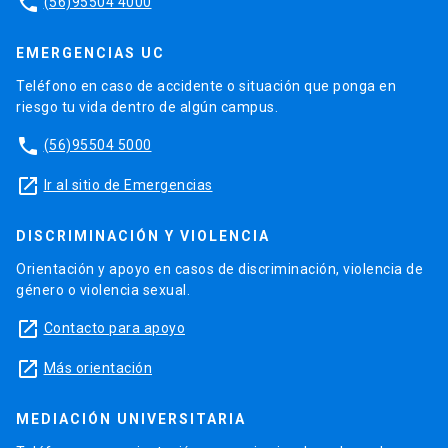
phone
(56)95504 4000
EMERGENCIAS UC
Teléfono en caso de accidente o situación que ponga en
riesgo tu vida dentro de algún campus.
phone
(56)95504 5000
launch
Ir al sitio de Emergencias
DISCRIMINACIÓN Y VIOLENCIA
Orientación y apoyo en casos de discriminación, violencia de
género o violencia sexual.
launch
Contacto para apoyo
launch
Más orientación
MEDIACIÓN UNIVERSITARIA