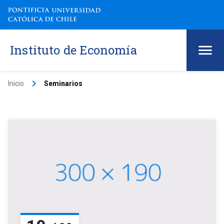
Instituto de Economía
keyboard_arrow_right
Inicio
Seminarios