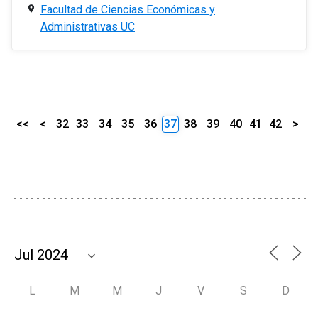
Facultad de Ciencias Económicas y
Administrativas UC
<<
<
32
33
34
35
36
37
38
39
40
41
42
>
L
M
M
J
V
S
D