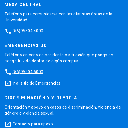
MESA CENTRAL
Teléfono para comunicarse con las distintas áreas de la
Universidad.
phone
(56)95504 4000
EMERGENCIAS UC
Teléfono en caso de accidente o situación que ponga en
riesgo tu vida dentro de algún campus.
phone
(56)95504 5000
launch
Ir al sitio de Emergencias
DISCRIMINACIÓN Y VIOLENCIA
Orientación y apoyo en casos de discriminación, violencia de
género o violencia sexual.
launch
Contacto para apoyo