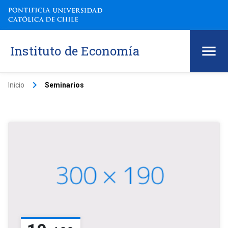
Instituto de Economía
keyboard_arrow_right
Inicio
Seminarios