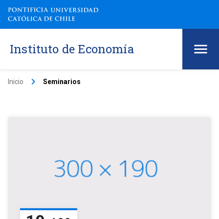
Instituto de Economía
keyboard_arrow_right
Inicio
Seminarios