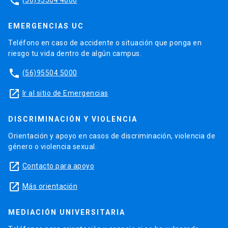
phone
EMERGENCIAS UC
Teléfono en caso de accidente o situación que ponga en
riesgo tu vida dentro de algún campus.
phone
(56)95504 5000
launch
Ir al sitio de Emergencias
DISCRIMINACIÓN Y VIOLENCIA
Orientación y apoyo en casos de discriminación, violencia de
género o violencia sexual.
launch
Contacto para apoyo
launch
Más orientación
MEDIACIÓN UNIVERSITARIA