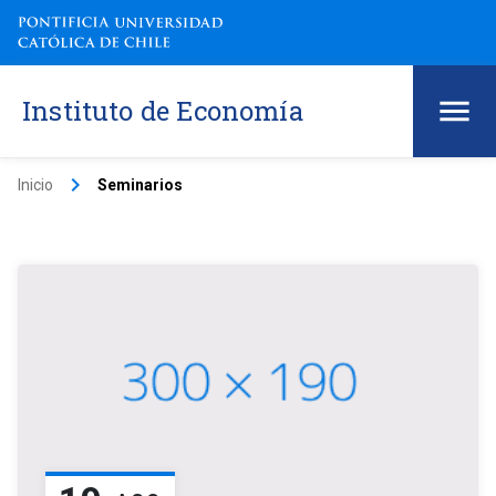
Instituto de Economía
keyboard_arrow_right
Inicio
Seminarios