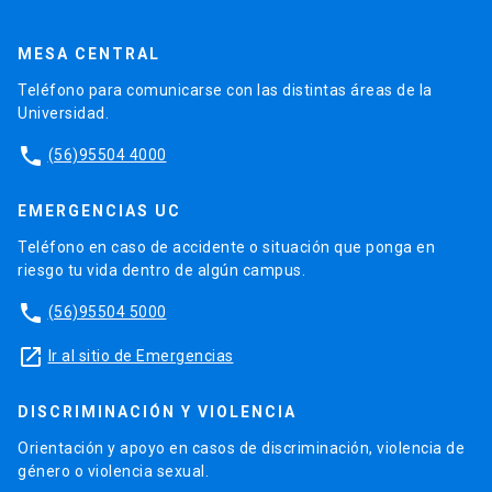
MESA CENTRAL
Teléfono para comunicarse con las distintas áreas de la
Universidad.
phone
(56)95504 4000
EMERGENCIAS UC
Teléfono en caso de accidente o situación que ponga en
riesgo tu vida dentro de algún campus.
phone
(56)95504 5000
launch
Ir al sitio de Emergencias
DISCRIMINACIÓN Y VIOLENCIA
Orientación y apoyo en casos de discriminación, violencia de
género o violencia sexual.