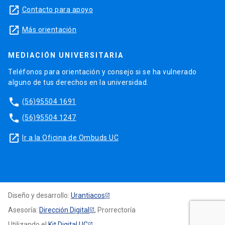
launch
Contacto para apoyo
launch
Más orientación
MEDIACIÓN UNIVERSITARIA
Teléfonos para orientación y consejo si se ha vulnerado
alguno de tus derechos en la universidad.
phone
(56)95504 1691
phone
(56)95504 1247
launch
Ir a la Oficina de Ombuds UC
Diseño y desarrollo:
Urantiacos
Asesoría:
Dirección Digital
, Prorrectoría
Utilizando el
Kit Digital UC