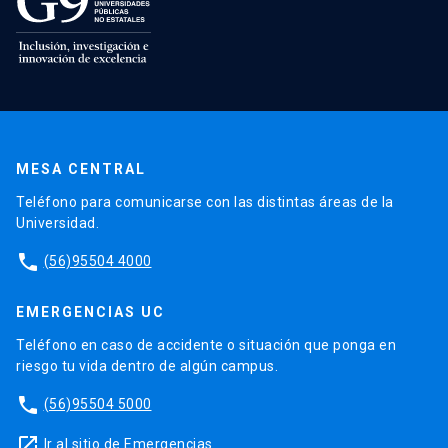
MESA CENTRAL
Teléfono para comunicarse con las distintas áreas de la
Universidad.
phone
(56)95504 4000
EMERGENCIAS UC
Teléfono en caso de accidente o situación que ponga en
riesgo tu vida dentro de algún campus.
phone
(56)95504 5000
launch
Ir al sitio de Emergencias