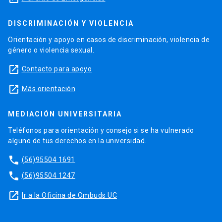
DISCRIMINACIÓN Y VIOLENCIA
Orientación y apoyo en casos de discriminación, violencia de
género o violencia sexual.
launch
Contacto para apoyo
launch
Más orientación
MEDIACIÓN UNIVERSITARIA
Teléfonos para orientación y consejo si se ha vulnerado
alguno de tus derechos en la universidad.
phone
(56)95504 1691
phone
(56)95504 1247
launch
Ir a la Oficina de Ombuds UC