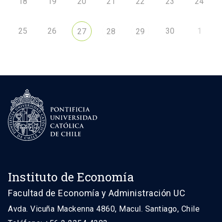
18
19
20
21
22
23
24
25
26
30
1
27
28
29
Instituto de Economía
Facultad de Economía y Administración UC
Avda. Vicuña Mackenna 4860, Macul. Santiago, Chile