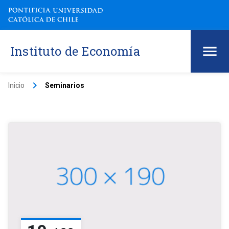
Instituto de Economía
keyboard_arrow_right
Inicio
Seminarios