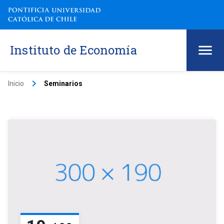
Instituto de Economía
keyboard_arrow_right
Inicio
Seminarios