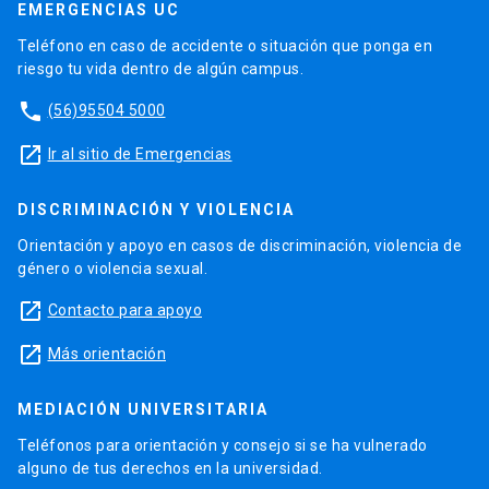
EMERGENCIAS UC
Teléfono en caso de accidente o situación que ponga en
riesgo tu vida dentro de algún campus.
phone
(56)95504 5000
launch
Ir al sitio de Emergencias
DISCRIMINACIÓN Y VIOLENCIA
Orientación y apoyo en casos de discriminación, violencia de
género o violencia sexual.
launch
Contacto para apoyo
launch
Más orientación
MEDIACIÓN UNIVERSITARIA
Teléfonos para orientación y consejo si se ha vulnerado
alguno de tus derechos en la universidad.