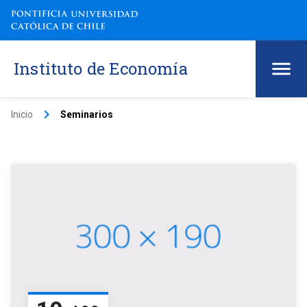
Instituto de Economía
keyboard_arrow_right
Inicio
Seminarios