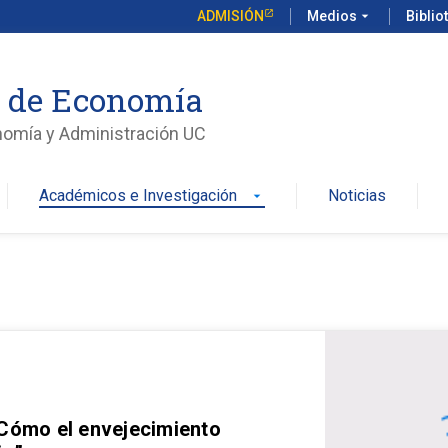
ADMISIÓN
Medios
arrow_drop_down
Biblio
o de Economía
nomía y Administración UC
Académicos e Investigación
Noticias
arrow_drop_down
 Cómo el envejecimiento