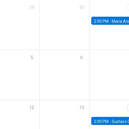
29
30
2:00 PM -
Maria Aristizabal-Ramirez, FED
5
6
12
13
2:00 PM -
Gustavo González - Banco Central d