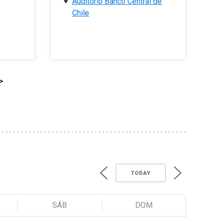
Auditorio Banco Central de
Chile
>
TODAY
SÁB
DOM