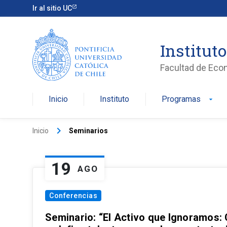
Ir al sitio UC
Institut
Facultad de Eco
Inicio
Instituto
Programas
arrow_drop_down
keyboard_arrow_right
Inicio
Seminarios
19
AGO
Conferencias
Seminario: “El Activo que Ignoramos: