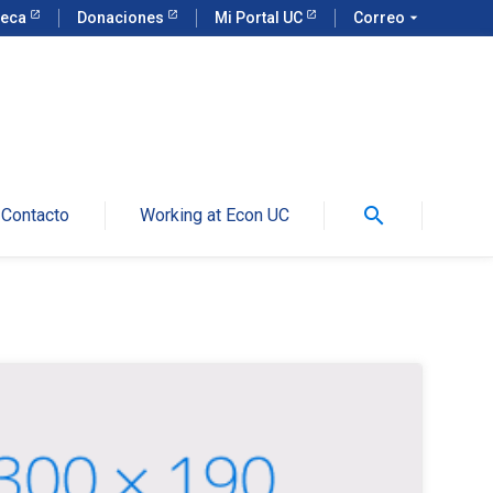
teca
Donaciones
Mi Portal UC
Correo
arrow_drop_down
search
Contacto
Working at Econ UC