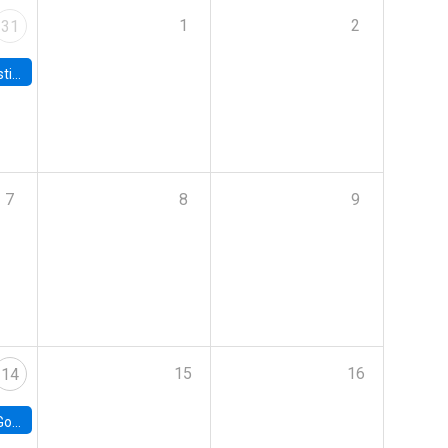
1
2
31
 Board
7
8
9
15
16
14
e Chile