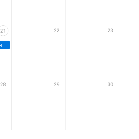
22
23
21
hile
28
29
30