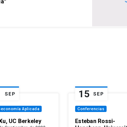
ia”
1
15
SEP
SEP
oeconomía Aplicada
Conferencias
Xu, UC Berkeley
Esteban Rossi-