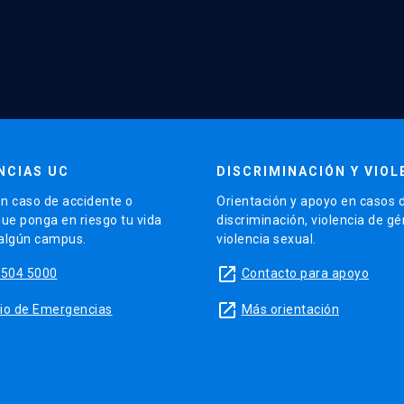
NCIAS UC
DISCRIMINACIÓN Y VIOL
n caso de accidente o
Orientación y apoyo en casos 
que ponga en riesgo tu vida
discriminación, violencia de g
 algún campus.
violencia sexual.
launch
5504 5000
Contacto para apoyo
launch
sitio de Emergencias
Más orientación