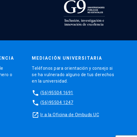
ENCIA
MEDIACIÓN UNIVERSITARIA
de
Teléfonos para orientación y consejo si
énero o
se ha vulnerado alguno de tus derechos
en la universidad.
phone
(56)95504 1691
phone
(56)95504 1247
launch
Ir a la Oficina de Ombuds UC