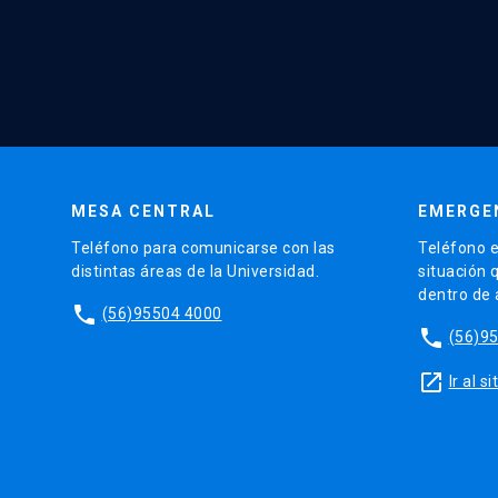
MESA CENTRAL
EMERGE
Teléfono para comunicarse con las
Teléfono e
distintas áreas de la Universidad.
situación 
dentro de
phone
(56)95504 4000
phone
(56)9
launch
Ir al 