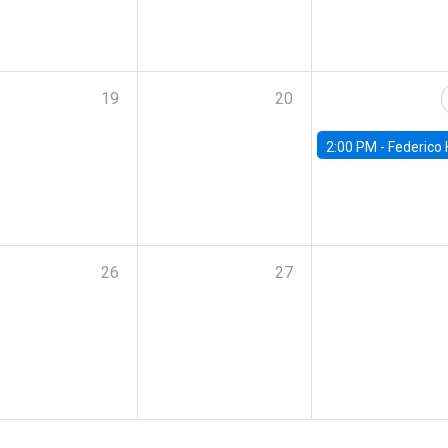
19
20
2:00 PM -
Federico Huneeus - Banco Central de C
26
27