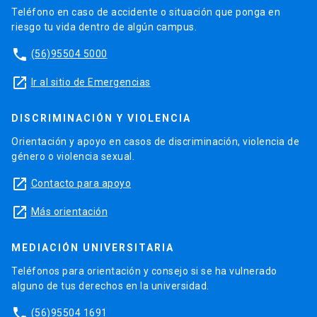
Teléfono en caso de accidente o situación que ponga en
riesgo tu vida dentro de algún campus.
phone
(56)95504 5000
launch
Ir al sitio de Emergencias
DISCRIMINACIÓN Y VIOLENCIA
Orientación y apoyo en casos de discriminación, violencia de
género o violencia sexual.
launch
Contacto para apoyo
launch
Más orientación
MEDIACIÓN UNIVERSITARIA
Teléfonos para orientación y consejo si se ha vulnerado
alguno de tus derechos en la universidad.
phone
(56)95504 1691