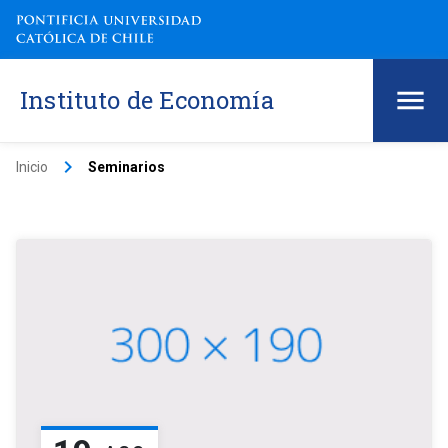
Instituto de Economía
keyboard_arrow_right
Inicio
Seminarios