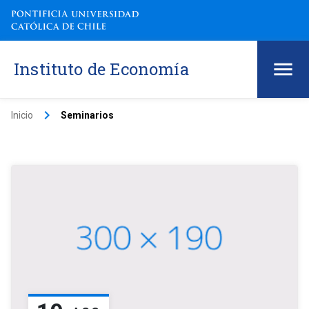
Instituto de Economía
keyboard_arrow_right
Inicio
Seminarios