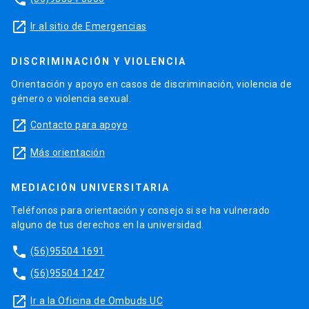
launch
Ir al sitio de Emergencias
DISCRIMINACIÓN Y VIOLENCIA
Orientación y apoyo en casos de discriminación, violencia de
género o violencia sexual.
launch
Contacto para apoyo
launch
Más orientación
MEDIACIÓN UNIVERSITARIA
Teléfonos para orientación y consejo si se ha vulnerado
alguno de tus derechos en la universidad.
phone
(56)95504 1691
phone
(56)95504 1247
launch
Ir a la Oficina de Ombuds UC