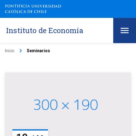
Instituto de Economía
keyboard_arrow_right
Inicio
Seminarios