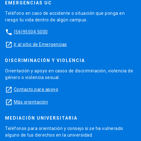
EMERGENCIAS UC
Teléfono en caso de accidente o situación que ponga en
riesgo tu vida dentro de algún campus.
phone
(56)95504 5000
launch
Ir al sitio de Emergencias
DISCRIMINACIÓN Y VIOLENCIA
Orientación y apoyo en casos de discriminación, violencia de
género o violencia sexual.
launch
Contacto para apoyo
launch
Más orientación
MEDIACIÓN UNIVERSITARIA
Teléfonos para orientación y consejo si se ha vulnerado
alguno de tus derechos en la universidad.