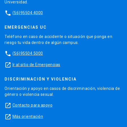
Universidad.
phone
(56)95504 4000
EMERGENCIAS UC
Teléfono en caso de accidente o situación que ponga en
riesgo tu vida dentro de algún campus.
phone
(56)95504 5000
launch
Ir al sitio de Emergencias
DISCRIMINACIÓN Y VIOLENCIA
Orientación y apoyo en casos de discriminación, violencia de
género o violencia sexual.
launch
Contacto para apoyo
launch
Más orientación