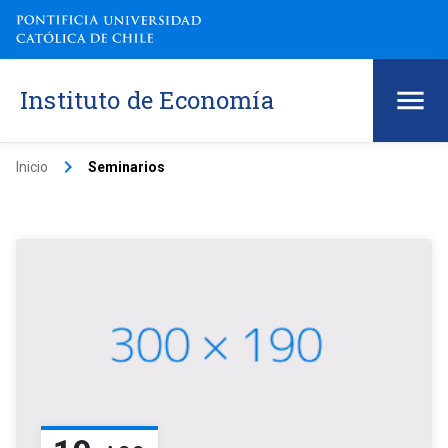
Instituto de Economía
keyboard_arrow_right
Inicio
Seminarios