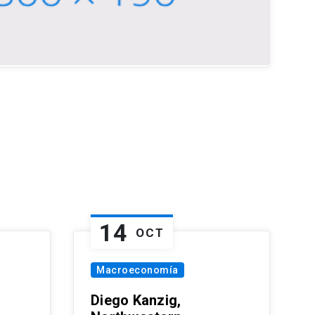
14
OCT
Macroeconomía
Diego Kanzig,