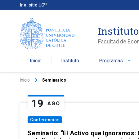
Ir al sitio UC
Institut
Facultad de Eco
Inicio
Instituto
Programas
arrow_drop_down
keyboard_arrow_right
Inicio
Seminarios
19
AGO
Conferencias
Seminario: “El Activo que Ignoramos: