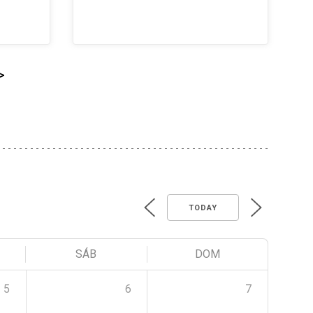
>
TODAY
SÁB
DOM
5
6
7