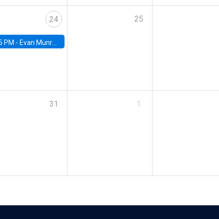
25
24
5 PM -
Evan Munro, Neyman Visiting Assistant Professor in the Department of Statistics at UC Berkeley
31
1