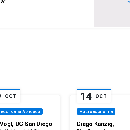
ia”
9
14
OCT
OCT
oeconomía Aplicada
Macroeconomía
Vogl, UC San Diego
Diego Kanzig,