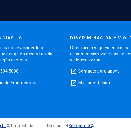
NCIAS UC
DISCRIMINACIÓN Y VIOL
n caso de accidente o
Orientación y apoyo en casos 
que ponga en riesgo tu vida
discriminación, violencia de g
 algún campus.
violencia sexual.
launch
5504 5000
Contacto para apoyo
launch
sitio de Emergencias
Más orientación
ital
, Prorrectoría
Utilizando el
Kit Digital UC