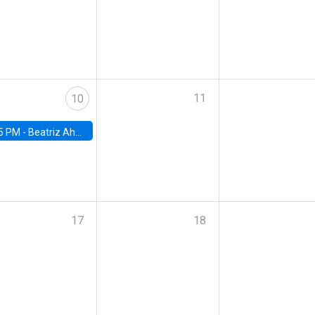
11
10
5 PM -
Beatriz Ahumada, PhD candidate, Universidad de Pittsburgh
17
18