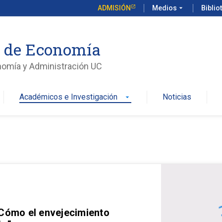
ADMISIÓN
Medios
arrow_drop_down
Biblio
o de Economía
nomía y Administración UC
Académicos e Investigación
Noticias
arrow_drop_down
 Cómo el envejecimiento