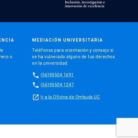
ENCIA
MEDIACIÓN UNIVERSITARIA
de
Teléfonos para orientación y consejo si
énero o
se ha vulnerado alguno de tus derechos
en la universidad.
phone
(56)95504 1691
phone
(56)95504 1247
launch
Ir a la Oficina de Ombuds UC