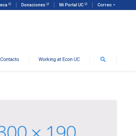
teca
Donaciones
Mi Portal UC
Correo
arrow_drop_down
search
Contacto
Working at Econ UC