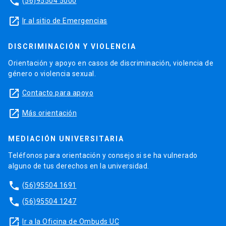
phone
(56)95504 5000
launch
Ir al sitio de Emergencias
DISCRIMINACIÓN Y VIOLENCIA
Orientación y apoyo en casos de discriminación, violencia de
género o violencia sexual.
launch
Contacto para apoyo
launch
Más orientación
MEDIACIÓN UNIVERSITARIA
Teléfonos para orientación y consejo si se ha vulnerado
alguno de tus derechos en la universidad.
phone
(56)95504 1691
phone
(56)95504 1247
launch
Ir a la Oficina de Ombuds UC