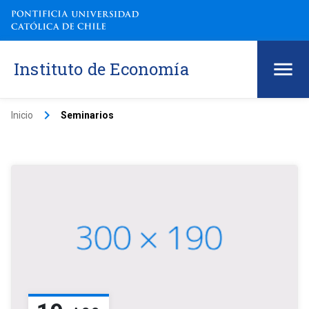
Instituto de Economía
keyboard_arrow_right
Inicio
Seminarios