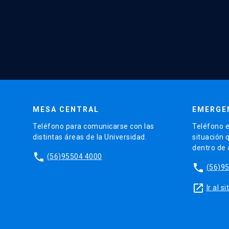
MESA CENTRAL
EMERGE
Teléfono para comunicarse con las
Teléfono e
distintas áreas de la Universidad.
situación 
dentro de
phone
(56)95504 4000
phone
(56)9
launch
Ir al 