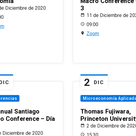
omía
Macro Conference 
3
de Diciembre de 2020
11 de Diciembre de 20
00
09:00
om
Zoom
2
DIC
DIC
erencias
Microeconomía Aplicad
nnual Santiago
Thomas Fujiwara,
o Conference – Día
Princeton Universit
2 de Diciembre de 202
e Diciembre de 2020
15:30