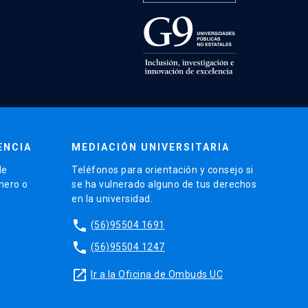
ENCIA
MEDIACIÓN UNIVERSITARIA
de
Teléfonos para orientación y consejo si
énero o
se ha vulnerado alguno de tus derechos
en la universidad.
phone
(56)95504 1691
phone
(56)95504 1247
launch
Ir a la Oficina de Ombuds UC