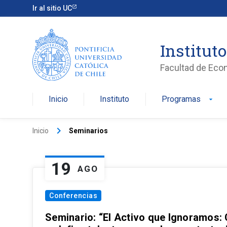
Ir al sitio UC
Institut
Facultad de Eco
Inicio
Instituto
Programas
arrow_drop_down
keyboard_arrow_right
Inicio
Seminarios
19
AGO
Conferencias
Seminario: “El Activo que Ignoramos: