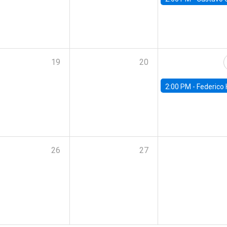
19
20
2:00 PM -
Federico Huneeus - Banco Central de C
26
27