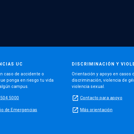
NCIAS UC
DISCRIMINACIÓN Y VIOL
n caso de accidente o
Orientación y apoyo en casos 
que ponga en riesgo tu vida
discriminación, violencia de g
 algún campus.
violencia sexual.
launch
5504 5000
Contacto para apoyo
launch
sitio de Emergencias
Más orientación