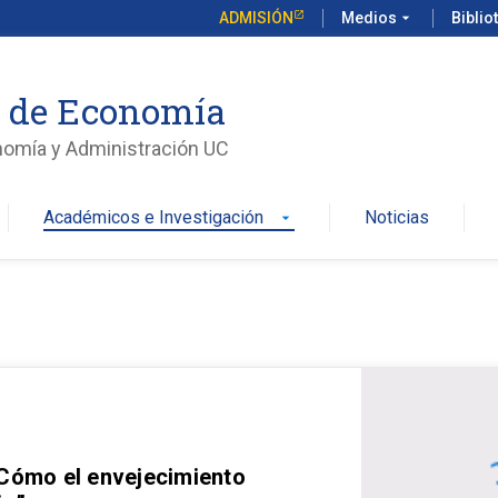
ADMISIÓN
Medios
arrow_drop_down
Biblio
o de Economía
nomía y Administración UC
Académicos e Investigación
Noticias
arrow_drop_down
 Cómo el envejecimiento