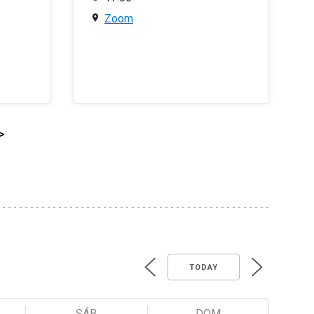
Zoom
>
TODAY
SÁB
DOM