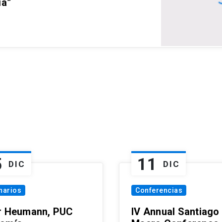
ia”
5
11
DIC
DIC
narios
Conferencias
r Heumann, PUC
IV Annual Santiago