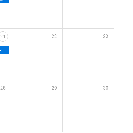
22
23
21
hile
28
29
30