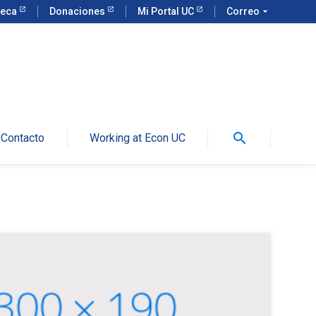
teca
Donaciones
Mi Portal UC
Correo
arrow_drop_down
search
Contacto
Working at Econ UC