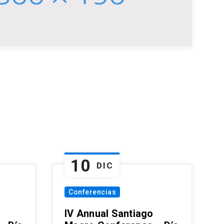
10
DIC
Conferencias
IV Annual Santiago