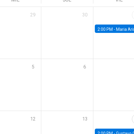
29
30
2:00 PM -
Maria Aristizabal-Ramirez, FED
5
6
12
13
2:00 PM -
Gustavo González - Banco Central d