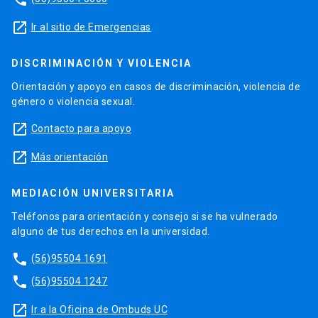
launch
Ir al sitio de Emergencias
DISCRIMINACIÓN Y VIOLENCIA
Orientación y apoyo en casos de discriminación, violencia de
género o violencia sexual.
launch
Contacto para apoyo
launch
Más orientación
MEDIACIÓN UNIVERSITARIA
Teléfonos para orientación y consejo si se ha vulnerado
alguno de tus derechos en la universidad.
phone
(56)95504 1691
phone
(56)95504 1247
launch
Ir a la Oficina de Ombuds UC