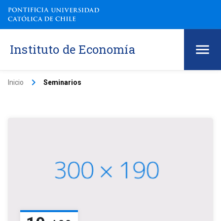
Instituto de Economía
keyboard_arrow_right
Inicio
Seminarios