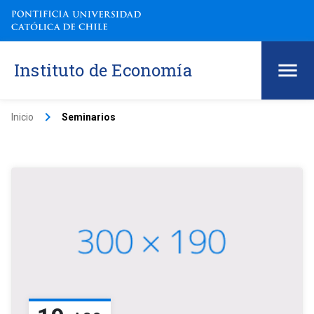
Instituto de Economía
keyboard_arrow_right
Inicio
Seminarios