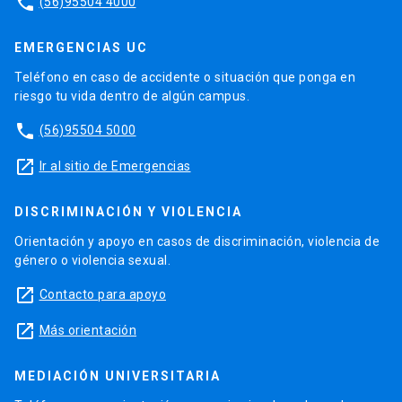
phone
(56)95504 4000
EMERGENCIAS UC
Teléfono en caso de accidente o situación que ponga en
riesgo tu vida dentro de algún campus.
phone
(56)95504 5000
launch
Ir al sitio de Emergencias
DISCRIMINACIÓN Y VIOLENCIA
Orientación y apoyo en casos de discriminación, violencia de
género o violencia sexual.
launch
Contacto para apoyo
launch
Más orientación
MEDIACIÓN UNIVERSITARIA