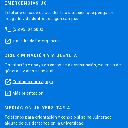
EMERGENCIAS UC
Teléfono en caso de accidente o situación que ponga en
riesgo tu vida dentro de algún campus.
phone
(56)95504 5000
launch
Ir al sitio de Emergencias
DISCRIMINACIÓN Y VIOLENCIA
Orientación y apoyo en casos de discriminación, violencia de
género o violencia sexual.
launch
Contacto para apoyo
launch
Más orientación
MEDIACIÓN UNIVERSITARIA
Teléfonos para orientación y consejo si se ha vulnerado
alguno de tus derechos en la universidad.