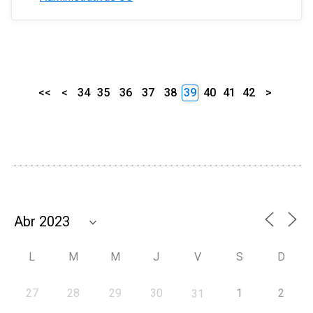
<<
<
34
35
36
37
38
39
40
41
42
>
L
M
M
J
V
S
D
27
28
29
30
1
2
31