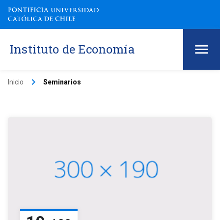
Instituto de Economía
keyboard_arrow_right
Inicio
Seminarios