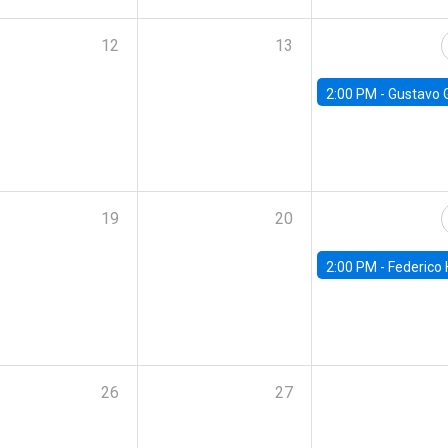
12
13
2:00 PM -
Gustavo González - Banco Central d
19
20
2:00 PM -
Federico Huneeus - Banco Central de C
26
27