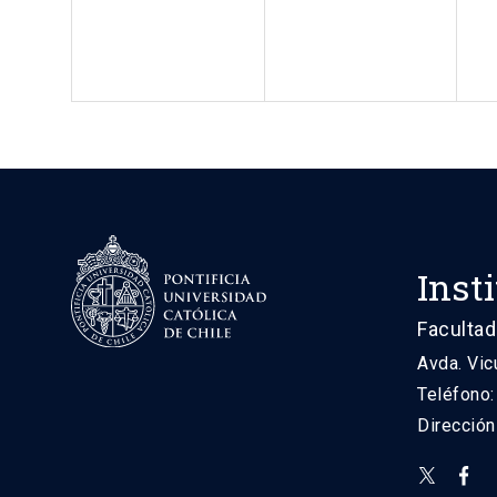
Inst
Facultad
Avda. Vic
Teléfono
Direcció