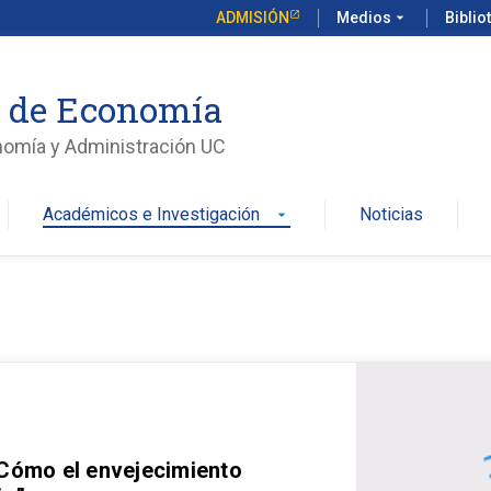
ADMISIÓN
Medios
arrow_drop_down
Biblio
o de Economía
nomía y Administración UC
Académicos e Investigación
Noticias
arrow_drop_down
 Cómo el envejecimiento