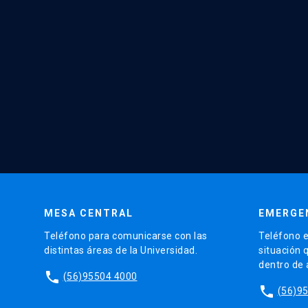
MESA CENTRAL
EMERGE
Teléfono para comunicarse con las
Teléfono e
distintas áreas de la Universidad.
situación 
dentro de
phone
(56)95504 4000
phone
(56)9