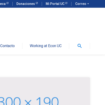
teca
Donaciones
Mi Portal UC
Correo
arrow_drop_down
search
Contacto
Working at Econ UC