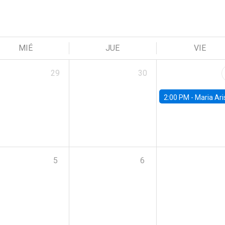
MIÉ
JUE
VIE
29
30
2:00 PM -
Maria Aristizabal-Ramirez, FED
5
6