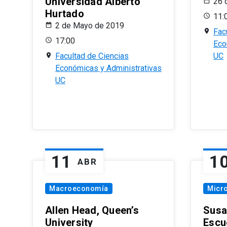
Universidad Alberto
26 
Hurtado
11:
2 de Mayo de 2019
Fac
17:00
Eco
Facultad de Ciencias
UC
Económicas y Administrativas
UC
11
1
ABR
Macroeconomía
Micr
Allen Head, Queen’s
Susa
University
Escu