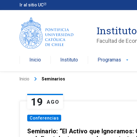
Ir al sitio UC
Institut
Facultad de Eco
Inicio
Instituto
Programas
arrow_drop_down
keyboard_arrow_right
Inicio
Seminarios
19
AGO
Conferencias
Seminario: “El Activo que Ignoramos: