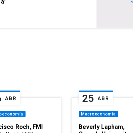
ia”
6
25
ABR
ABR
oeconomía
Macroeconomía
cisco Roch, FMI
Beverly Lapham,