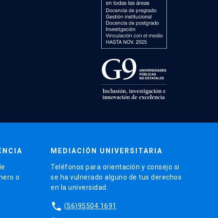
ENCIA
MEDIACIÓN UNIVERSITARIA
de
Teléfonos para orientación y consejo si
énero o
se ha vulnerado alguno de tus derechos
en la universidad.
phone
(56)95504 1691