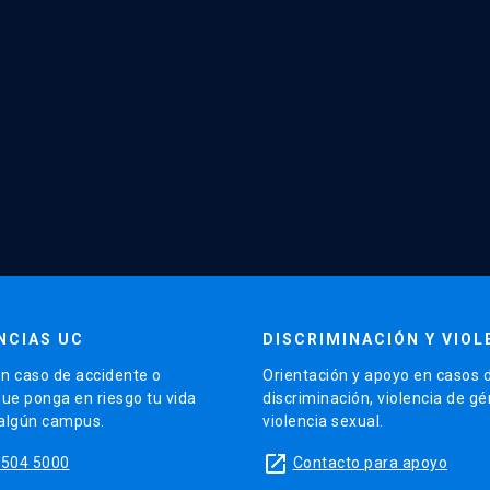
NCIAS UC
DISCRIMINACIÓN Y VIOL
n caso de accidente o
Orientación y apoyo en casos 
que ponga en riesgo tu vida
discriminación, violencia de g
 algún campus.
violencia sexual.
launch
5504 5000
Contacto para apoyo