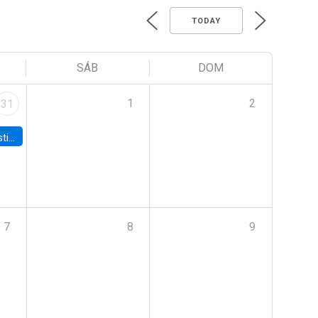
TODAY
SÁB
DOM
1
2
31
 Board
7
8
9