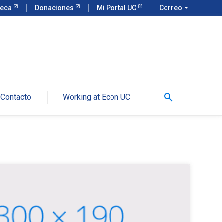
teca
Donaciones
Mi Portal UC
Correo
arrow_drop_down
search
Contacto
Working at Econ UC