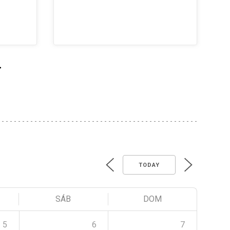
>
TODAY
SÁB
DOM
5
6
7