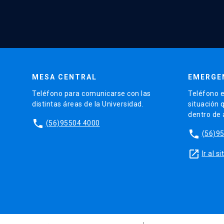
MESA CENTRAL
EMERGE
Teléfono para comunicarse con las
Teléfono e
distintas áreas de la Universidad.
situación 
dentro de
phone
(56)95504 4000
phone
(56)9
launch
Ir al 