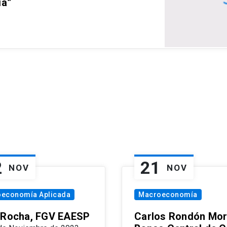
ia”
2
21
NOV
NOV
oeconomía Aplicada
Macroeconomía
 Rocha, FGV EAESP
Carlos Rondón Mor