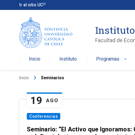
Ir al sitio UC
Institut
Facultad de Eco
Inicio
Instituto
Programas
arrow_drop_down
keyboard_arrow_right
Inicio
Seminarios
19
AGO
Conferencias
Seminario: “El Activo que Ignoramos: