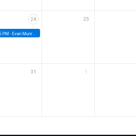
25
24
5 PM -
Evan Munro, Neyman Visiting Assistant Professor in the Department of Statistics at UC Berkeley
31
1