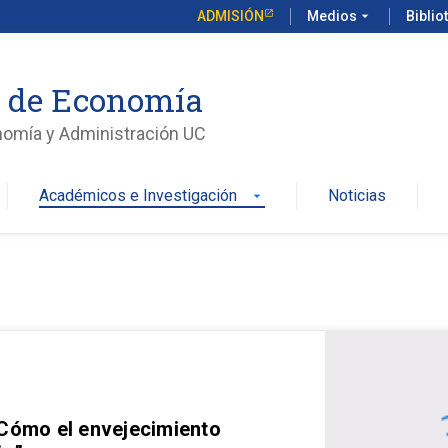
ADMISIÓN
Medios
arrow_drop_down
Biblio
o de Economía
nomía y Administración UC
Académicos e Investigación
Noticias
arrow_drop_down
 Cómo el envejecimiento