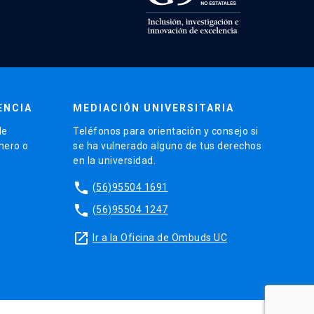
ENCIA
MEDIACIÓN UNIVERSITARIA
de
Teléfonos para orientación y consejo si
énero o
se ha vulnerado alguno de tus derechos
en la universidad.
phone
(56)95504 1691
phone
(56)95504 1247
launch
Ir a la Oficina de Ombuds UC