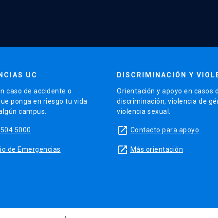
NCIAS UC
DISCRIMINACIÓN Y VIOL
n caso de accidente o
Orientación y apoyo en casos 
que ponga en riesgo tu vida
discriminación, violencia de g
 algún campus.
violencia sexual.
launch
5504 5000
Contacto para apoyo
launch
sitio de Emergencias
Más orientación