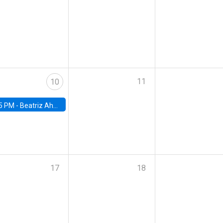
11
10
5 PM -
Beatriz Ahumada, PhD candidate, Universidad de Pittsburgh
17
18